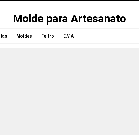
Molde para Artesanato
tas
Moldes
Feltro
E.V.A