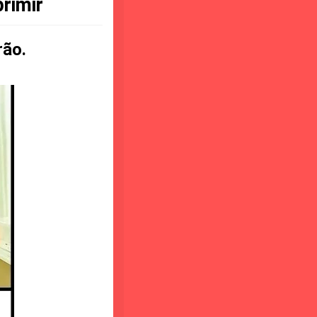
rimir
rão.