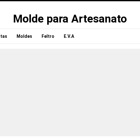
Molde para Artesanato
tas
Moldes
Feltro
E.V.A