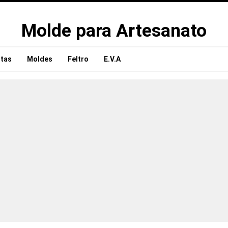
Molde para Artesanato
tas
Moldes
Feltro
E.V.A