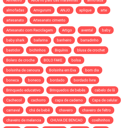
Alfinetriro
Alice no pais das maravilhas
almofada
almofadas
Amigurumi
ANJO
aplique
arte
artesanato
Artesanato cimento
Artesanato com Reciclagem
Artigo
avental
baby
baby shark
bailarina
banheiro
barradinho
bastidor
bichinhos
Biquínis
blusa de crochet
Bolero de croche
BOLO FAKE
bolsa
bolsinha de cenoura
Bolsinha em Eva
bom dia
boneca
boneco
bordado
bordado livre
Brinquedo educativo
Brinquedos de bebês
cabelo de lã
Cachecol
cachorro
capa de caderno
Capa de celular
carnaval
chá de bebê
chaveiro
chaveiro de feltro
chaveiro de melancia
CHUVA DE BENCAO
coelhinhos