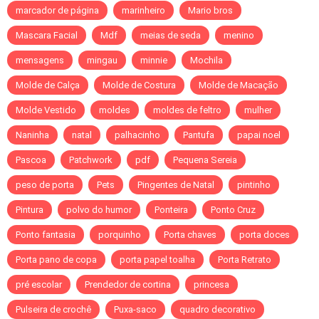
marcador de página
marinheiro
Mario bros
Mascara Facial
Mdf
meias de seda
menino
mensagens
mingau
minnie
Mochila
Molde de Calça
Molde de Costura
Molde de Macação
Molde Vestido
moldes
moldes de feltro
mulher
Naninha
natal
palhacinho
Pantufa
papai noel
Pascoa
Patchwork
pdf
Pequena Sereia
peso de porta
Pets
Pingentes de Natal
pintinho
Pintura
polvo do humor
Ponteira
Ponto Cruz
Ponto fantasia
porquinho
Porta chaves
porta doces
Porta pano de copa
porta papel toalha
Porta Retrato
pré escolar
Prendedor de cortina
princesa
Pulseira de crochê
Puxa-saco
quadro decorativo