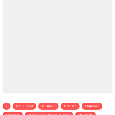
a
ABELHINHA
Agulheiro
Alfabeto
alfineteiro