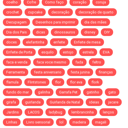
coelho
Cofre
Como faço
coração
coruja
crochet
cupcake
decoração
decoração de quarto
Decupagem
Desenhos para imprimir
dia das mães
Dia dos Pais
dicas
dinossauros
disney
DIY
doces
elefantinha
enfeite
Enfeite de mesa
Enfeite de Porta
esquilo
estojo
estrela
EVA
faca e venda
faca voce mesmo
fada
feltro
Ferramenta
festa aniversario
festa junina
finanças
flamula
Flintstones
flor
flor eva
flork
fundo do mar
galinha
Garrafa Pet
gatinho
gato
girafa
guirlanda
Guirlanda de Natal
ideias
jacare
Jardins
LACOS
ladybug
lembrancinha
lenços
Linhas
Livro sensorial
lol
madeira
magali