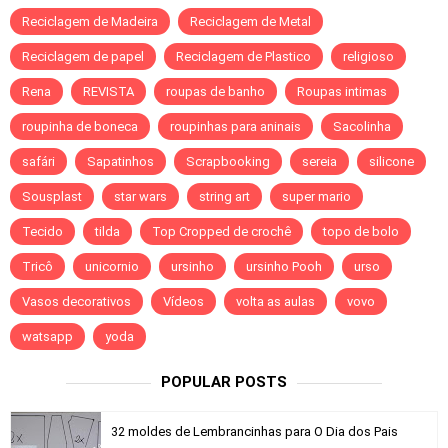
Reciclagem de Madeira
Reciclagem de Metal
Reciclagem de papel
Reciclagem de Plastico
religioso
Rena
REVISTA
roupas de banho
Roupas intimas
roupinha de boneca
roupinhas para aninais
Sacolinha
safári
Sapatinhos
Scrapbooking
sereia
silicone
Sousplast
star wars
string art
super mario
Tecido
tilda
Top Cropped de crochê
topo de bolo
Tricô
unicornio
ursinho
ursinho Pooh
urso
Vasos decorativos
Vídeos
volta as aulas
vovo
watsapp
yoda
POPULAR POSTS
32 moldes de Lembrancinhas para O Dia dos Pais