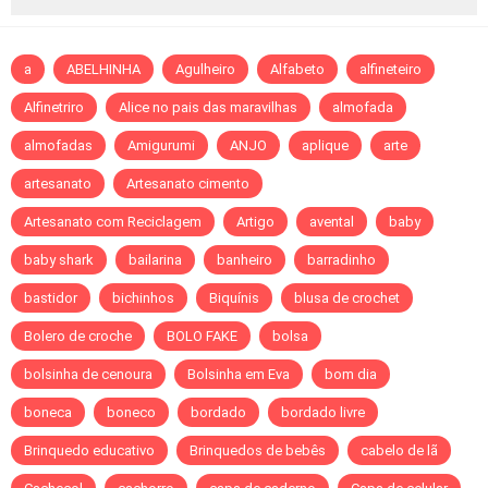
a
ABELHINHA
Agulheiro
Alfabeto
alfineteiro
Alfinetriro
Alice no pais das maravilhas
almofada
almofadas
Amigurumi
ANJO
aplique
arte
artesanato
Artesanato cimento
Artesanato com Reciclagem
Artigo
avental
baby
baby shark
bailarina
banheiro
barradinho
bastidor
bichinhos
Biquínis
blusa de crochet
Bolero de croche
BOLO FAKE
bolsa
bolsinha de cenoura
Bolsinha em Eva
bom dia
boneca
boneco
bordado
bordado livre
Brinquedo educativo
Brinquedos de bebês
cabelo de lã