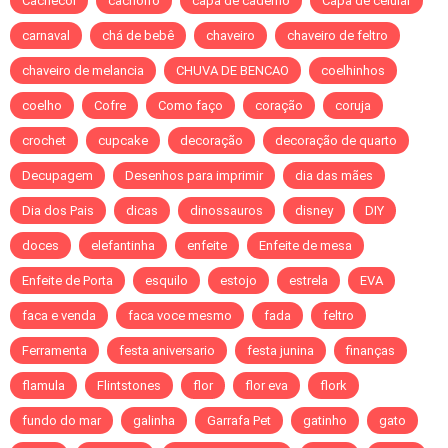
Cachecol
cachorro
capa de caderno
Capa de celular
carnaval
chá de bebê
chaveiro
chaveiro de feltro
chaveiro de melancia
CHUVA DE BENCAO
coelhinhos
coelho
Cofre
Como faço
coração
coruja
crochet
cupcake
decoração
decoração de quarto
Decupagem
Desenhos para imprimir
dia das mães
Dia dos Pais
dicas
dinossauros
disney
DIY
doces
elefantinha
enfeite
Enfeite de mesa
Enfeite de Porta
esquilo
estojo
estrela
EVA
faca e venda
faca voce mesmo
fada
feltro
Ferramenta
festa aniversario
festa junina
finanças
flamula
Flintstones
flor
flor eva
flork
fundo do mar
galinha
Garrafa Pet
gatinho
gato