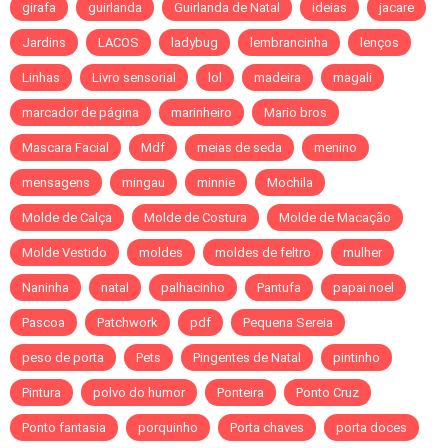
girafa
guirlanda
Guirlanda de Natal
ideias
jacare
Jardins
LACOS
ladybug
lembrancinha
lenços
Linhas
Livro sensorial
lol
madeira
magali
marcador de página
marinheiro
Mario bros
Mascara Facial
Mdf
meias de seda
menino
mensagens
mingau
minnie
Mochila
Molde de Calça
Molde de Costura
Molde de Macação
Molde Vestido
moldes
moldes de feltro
mulher
Naninha
natal
palhacinho
Pantufa
papai noel
Pascoa
Patchwork
pdf
Pequena Sereia
peso de porta
Pets
Pingentes de Natal
pintinho
Pintura
polvo do humor
Ponteira
Ponto Cruz
Ponto fantasia
porquinho
Porta chaves
porta doces