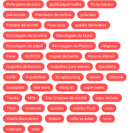
Porta pano de copa
porta papel toalha
Porta Retrato
pré escolar
Prendedor de cortina
princesa
Pulseira de crochê
Puxa-saco
quadro decorativo
Reciclagem de Madeira
Reciclagem de Metal
Reciclagem de papel
Reciclagem de Plastico
religioso
Rena
REVISTA
roupas de banho
Roupas intimas
roupinha de boneca
roupinhas para aninais
Sacolinha
safári
Sapatinhos
Scrapbooking
sereia
silicone
Sousplast
star wars
string art
super mario
Tecido
tilda
Top Cropped de crochê
topo de bolo
Tricô
unicornio
ursinho
ursinho Pooh
urso
Vasos decorativos
Vídeos
volta as aulas
vovo
watsapp
yoda