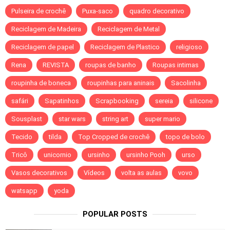
Pulseira de crochê
Puxa-saco
quadro decorativo
Reciclagem de Madeira
Reciclagem de Metal
Reciclagem de papel
Reciclagem de Plastico
religioso
Rena
REVISTA
roupas de banho
Roupas intimas
roupinha de boneca
roupinhas para aninais
Sacolinha
safári
Sapatinhos
Scrapbooking
sereia
silicone
Sousplast
star wars
string art
super mario
Tecido
tilda
Top Cropped de crochê
topo de bolo
Tricô
unicornio
ursinho
ursinho Pooh
urso
Vasos decorativos
Vídeos
volta as aulas
vovo
watsapp
yoda
POPULAR POSTS