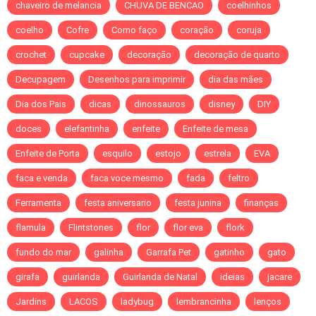
chaveiro de melancia
CHUVA DE BENCAO
coelhinhos
coelho
Cofre
Como faço
coração
coruja
crochet
cupcake
decoração
decoração de quarto
Decupagem
Desenhos para imprimir
dia das mães
Dia dos Pais
dicas
dinossauros
disney
DIY
doces
elefantinha
enfeite
Enfeite de mesa
Enfeite de Porta
esquilo
estojo
estrela
EVA
faca e venda
faca voce mesmo
fada
feltro
Ferramenta
festa aniversario
festa junina
finanças
flamula
Flintstones
flor
flor eva
flork
fundo do mar
galinha
Garrafa Pet
gatinho
gato
girafa
guirlanda
Guirlanda de Natal
ideias
jacare
Jardins
LACOS
ladybug
lembrancinha
lenços