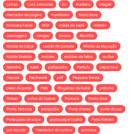
Linhas
Livro sensorial
lol
madeira
magali
marcador de página
marinheiro
Mario bros
Mascara Facial
Mdf
meias de seda
menino
mensagens
mingau
minnie
Mochila
Molde de Calça
Molde de Costura
Molde de Macação
Molde Vestido
moldes
moldes de feltro
mulher
Naninha
natal
palhacinho
Pantufa
papai noel
Pascoa
Patchwork
pdf
Pequena Sereia
peso de porta
Pets
Pingentes de Natal
pintinho
Pintura
polvo do humor
Ponteira
Ponto Cruz
Ponto fantasia
porquinho
Porta chaves
porta doces
Porta pano de copa
porta papel toalha
Porta Retrato
pré escolar
Prendedor de cortina
princesa