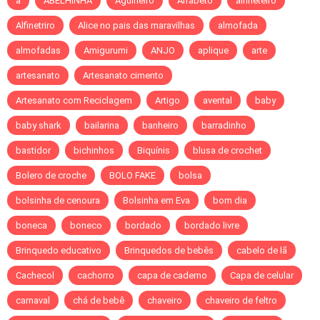
a
ABELHINHA
Agulheiro
Alfabeto
alfineteiro
Alfinetriro
Alice no pais das maravilhas
almofada
almofadas
Amigurumi
ANJO
aplique
arte
artesanato
Artesanato cimento
Artesanato com Reciclagem
Artigo
avental
baby
baby shark
bailarina
banheiro
barradinho
bastidor
bichinhos
Biquínis
blusa de crochet
Bolero de croche
BOLO FAKE
bolsa
bolsinha de cenoura
Bolsinha em Eva
bom dia
boneca
boneco
bordado
bordado livre
Brinquedo educativo
Brinquedos de bebês
cabelo de lã
Cachecol
cachorro
capa de caderno
Capa de celular
carnaval
chá de bebê
chaveiro
chaveiro de feltro