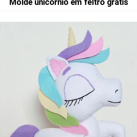
Molde unicórnio em feltro grátis