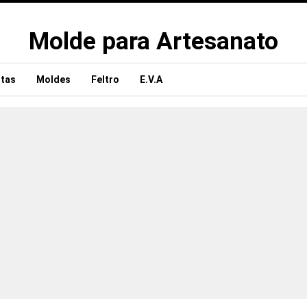
Molde para Artesanato
tas
Moldes
Feltro
E.V.A