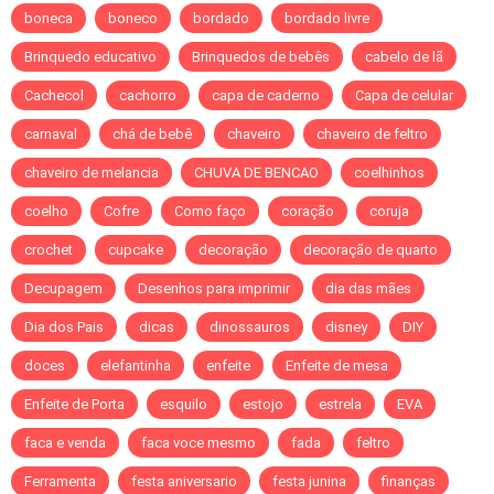
boneca
boneco
bordado
bordado livre
Brinquedo educativo
Brinquedos de bebês
cabelo de lã
Cachecol
cachorro
capa de caderno
Capa de celular
carnaval
chá de bebê
chaveiro
chaveiro de feltro
chaveiro de melancia
CHUVA DE BENCAO
coelhinhos
coelho
Cofre
Como faço
coração
coruja
crochet
cupcake
decoração
decoração de quarto
Decupagem
Desenhos para imprimir
dia das mães
Dia dos Pais
dicas
dinossauros
disney
DIY
doces
elefantinha
enfeite
Enfeite de mesa
Enfeite de Porta
esquilo
estojo
estrela
EVA
faca e venda
faca voce mesmo
fada
feltro
Ferramenta
festa aniversario
festa junina
finanças