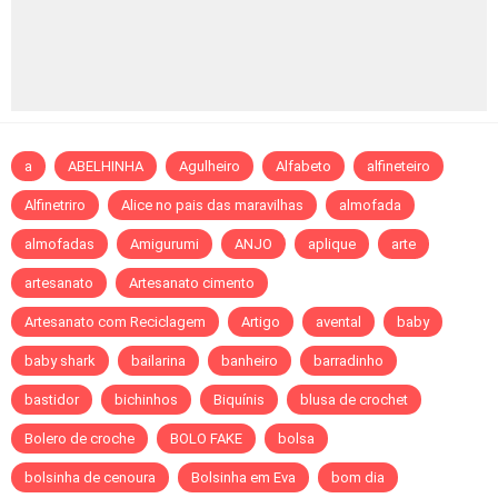
a
ABELHINHA
Agulheiro
Alfabeto
alfineteiro
Alfinetriro
Alice no pais das maravilhas
almofada
almofadas
Amigurumi
ANJO
aplique
arte
artesanato
Artesanato cimento
Artesanato com Reciclagem
Artigo
avental
baby
baby shark
bailarina
banheiro
barradinho
bastidor
bichinhos
Biquínis
blusa de crochet
Bolero de croche
BOLO FAKE
bolsa
bolsinha de cenoura
Bolsinha em Eva
bom dia