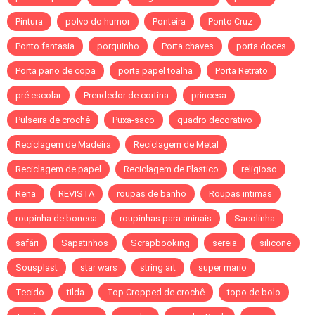
Pintura
polvo do humor
Ponteira
Ponto Cruz
Ponto fantasia
porquinho
Porta chaves
porta doces
Porta pano de copa
porta papel toalha
Porta Retrato
pré escolar
Prendedor de cortina
princesa
Pulseira de crochê
Puxa-saco
quadro decorativo
Reciclagem de Madeira
Reciclagem de Metal
Reciclagem de papel
Reciclagem de Plastico
religioso
Rena
REVISTA
roupas de banho
Roupas intimas
roupinha de boneca
roupinhas para aninais
Sacolinha
safári
Sapatinhos
Scrapbooking
sereia
silicone
Sousplast
star wars
string art
super mario
Tecido
tilda
Top Cropped de crochê
topo de bolo