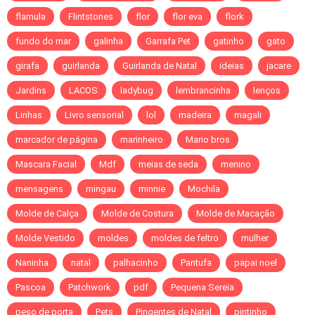
flamula
Flintstones
flor
flor eva
flork
fundo do mar
galinha
Garrafa Pet
gatinho
gato
girafa
guirlanda
Guirlanda de Natal
ideias
jacare
Jardins
LACOS
ladybug
lembrancinha
lenços
Linhas
Livro sensorial
lol
madeira
magali
marcador de página
marinheiro
Mario bros
Mascara Facial
Mdf
meias de seda
menino
mensagens
mingau
minnie
Mochila
Molde de Calça
Molde de Costura
Molde de Macação
Molde Vestido
moldes
moldes de feltro
mulher
Naninha
natal
palhacinho
Pantufa
papai noel
Pascoa
Patchwork
pdf
Pequena Sereia
peso de porta
Pets
Pingentes de Natal
pintinho