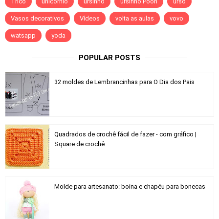
Tricô
unicornio
ursinho
ursinho Pooh
urso
Vasos decorativos
Vídeos
volta as aulas
vovo
watsapp
yoda
POPULAR POSTS
32 moldes de Lembrancinhas para O Dia dos Pais
Quadrados de crochê fácil de fazer - com gráfico |
Square de crochê
Molde para artesanato: boina e chapéu para bonecas