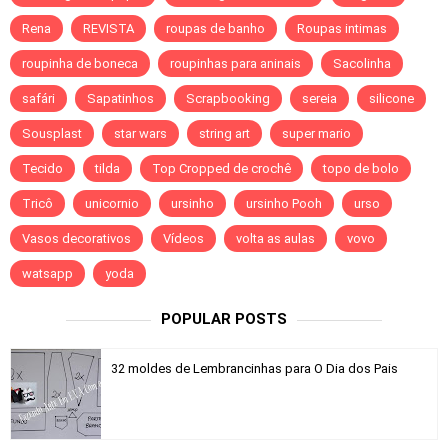
Rena
REVISTA
roupas de banho
Roupas intimas
roupinha de boneca
roupinhas para aninais
Sacolinha
safári
Sapatinhos
Scrapbooking
sereia
silicone
Sousplast
star wars
string art
super mario
Tecido
tilda
Top Cropped de crochê
topo de bolo
Tricô
unicornio
ursinho
ursinho Pooh
urso
Vasos decorativos
Vídeos
volta as aulas
vovo
watsapp
yoda
POPULAR POSTS
32 moldes de Lembrancinhas para O Dia dos Pais