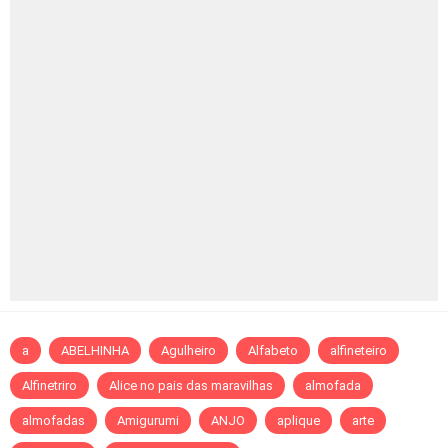
a
ABELHINHA
Agulheiro
Alfabeto
alfineteiro
Alfinetriro
Alice no pais das maravilhas
almofada
almofadas
Amigurumi
ANJO
aplique
arte