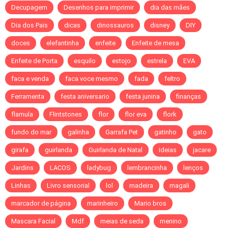
Decupagem
Desenhos para imprimir
dia das mães
Dia dos Pais
dicas
dinossauros
disney
DIY
doces
elefantinha
enfeite
Enfeite de mesa
Enfeite de Porta
esquilo
estojo
estrela
EVA
faca e venda
faca voce mesmo
fada
feltro
Ferramenta
festa aniversario
festa junina
finanças
flamula
Flintstones
flor
flor eva
flork
fundo do mar
galinha
Garrafa Pet
gatinho
gato
girafa
guirlanda
Guirlanda de Natal
ideias
jacare
Jardins
LACOS
ladybug
lembrancinha
lenços
Linhas
Livro sensorial
lol
madeira
magali
marcador de página
marinheiro
Mario bros
Mascara Facial
Mdf
meias de seda
menino