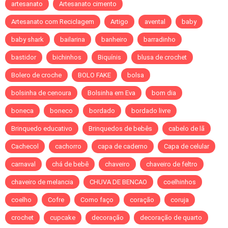
artesanato
Artesanato cimento
Artesanato com Reciclagem
Artigo
avental
baby
baby shark
bailarina
banheiro
barradinho
bastidor
bichinhos
Biquínis
blusa de crochet
Bolero de croche
BOLO FAKE
bolsa
bolsinha de cenoura
Bolsinha em Eva
bom dia
boneca
boneco
bordado
bordado livre
Brinquedo educativo
Brinquedos de bebês
cabelo de lã
Cachecol
cachorro
capa de caderno
Capa de celular
carnaval
chá de bebê
chaveiro
chaveiro de feltro
chaveiro de melancia
CHUVA DE BENCAO
coelhinhos
coelho
Cofre
Como faço
coração
coruja
crochet
cupcake
decoração
decoração de quarto