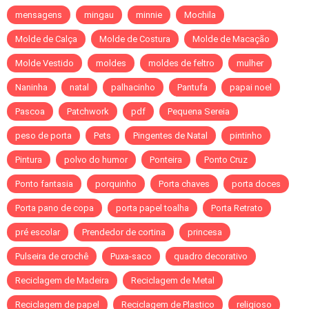
mensagens
mingau
minnie
Mochila
Molde de Calça
Molde de Costura
Molde de Macação
Molde Vestido
moldes
moldes de feltro
mulher
Naninha
natal
palhacinho
Pantufa
papai noel
Pascoa
Patchwork
pdf
Pequena Sereia
peso de porta
Pets
Pingentes de Natal
pintinho
Pintura
polvo do humor
Ponteira
Ponto Cruz
Ponto fantasia
porquinho
Porta chaves
porta doces
Porta pano de copa
porta papel toalha
Porta Retrato
pré escolar
Prendedor de cortina
princesa
Pulseira de crochê
Puxa-saco
quadro decorativo
Reciclagem de Madeira
Reciclagem de Metal
Reciclagem de papel
Reciclagem de Plastico
religioso