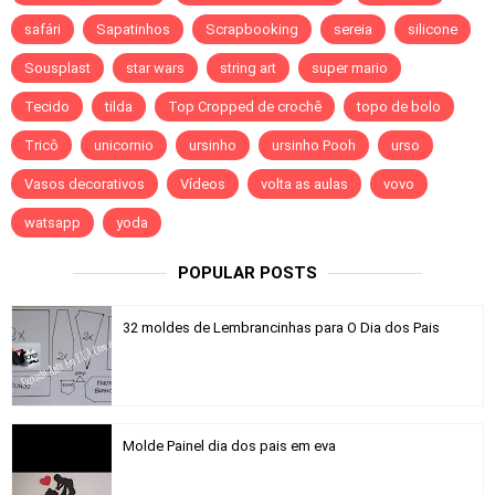
safári
Sapatinhos
Scrapbooking
sereia
silicone
Sousplast
star wars
string art
super mario
Tecido
tilda
Top Cropped de crochê
topo de bolo
Tricô
unicornio
ursinho
ursinho Pooh
urso
Vasos decorativos
Vídeos
volta as aulas
vovo
watsapp
yoda
POPULAR POSTS
32 moldes de Lembrancinhas para O Dia dos Pais
Molde Painel dia dos pais em eva