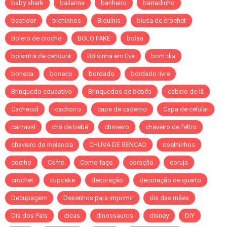
baby shark
bailarina
banheiro
barradinho
bastidor
bichinhos
Biquínis
blusa de crochet
Bolero de croche
BOLO FAKE
bolsa
bolsinha de cenoura
Bolsinha em Eva
bom dia
boneca
boneco
bordado
bordado livre
Brinquedo educativo
Brinquedos de bebês
cabelo de lã
Cachecol
cachorro
capa de caderno
Capa de celular
carnaval
chá de bebê
chaveiro
chaveiro de feltro
chaveiro de melancia
CHUVA DE BENCAO
coelhinhos
coelho
Cofre
Como faço
coração
coruja
crochet
cupcake
decoração
decoração de quarto
Decupagem
Desenhos para imprimir
dia das mães
Dia dos Pais
dicas
dinossauros
disney
DIY