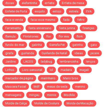
doces
elefantinha
enfeite
Enfeite de mesa
Enfeite de Porta
esquilo
estojo
estrela
EVA
faca e venda
faca voce mesmo
fada
feltro
Ferramenta
festa aniversario
festa junina
finanças
flamula
Flintstones
flor
flor eva
flork
fundo do mar
galinha
Garrafa Pet
gatinho
gato
girafa
guirlanda
Guirlanda de Natal
ideias
jacare
Jardins
LACOS
ladybug
lembrancinha
lenços
Linhas
Livro sensorial
lol
madeira
magali
marcador de página
marinheiro
Mario bros
Mascara Facial
Mdf
meias de seda
menino
mensagens
mingau
minnie
Mochila
Molde de Calça
Molde de Costura
Molde de Macação