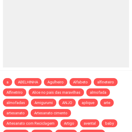
a
ABELHINHA
Agulheiro
Alfabeto
alfineteiro
Alfinetriro
Alice no pais das maravilhas
almofada
almofadas
Amigurumi
ANJO
aplique
arte
artesanato
Artesanato cimento
Artesanato com Reciclagem
Artigo
avental
baby