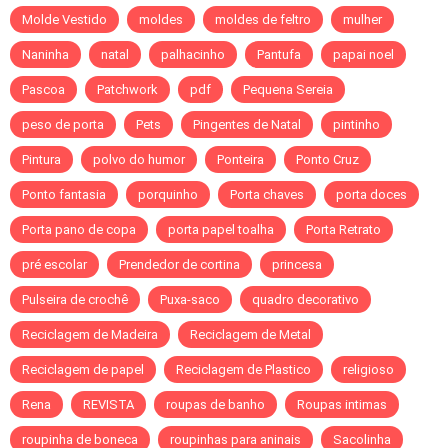
Molde Vestido
moldes
moldes de feltro
mulher
Naninha
natal
palhacinho
Pantufa
papai noel
Pascoa
Patchwork
pdf
Pequena Sereia
peso de porta
Pets
Pingentes de Natal
pintinho
Pintura
polvo do humor
Ponteira
Ponto Cruz
Ponto fantasia
porquinho
Porta chaves
porta doces
Porta pano de copa
porta papel toalha
Porta Retrato
pré escolar
Prendedor de cortina
princesa
Pulseira de crochê
Puxa-saco
quadro decorativo
Reciclagem de Madeira
Reciclagem de Metal
Reciclagem de papel
Reciclagem de Plastico
religioso
Rena
REVISTA
roupas de banho
Roupas intimas
roupinha de boneca
roupinhas para aninais
Sacolinha