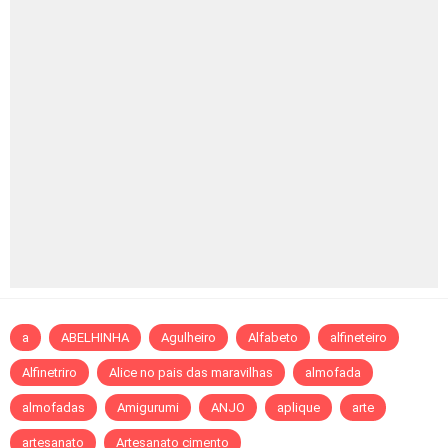
a
ABELHINHA
Agulheiro
Alfabeto
alfineteiro
Alfinetriro
Alice no pais das maravilhas
almofada
almofadas
Amigurumi
ANJO
aplique
arte
artesanato
Artesanato cimento