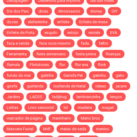
Decupagem
Desenhos para imprimir
dia das mães
Dia dos Pais
dicas
dinossauros
disney
DIY
doces
elefantinha
enfeite
Enfeite de mesa
Enfeite de Porta
esquilo
estojo
estrela
EVA
faca e venda
faca voce mesmo
fada
feltro
Ferramenta
festa aniversario
festa junina
finanças
flamula
Flintstones
flor
flor eva
flork
fundo do mar
galinha
Garrafa Pet
gatinho
gato
girafa
guirlanda
Guirlanda de Natal
ideias
jacare
Jardins
LACOS
ladybug
lembrancinha
lenços
Linhas
Livro sensorial
lol
madeira
magali
marcador de página
marinheiro
Mario bros
Mascara Facial
Mdf
meias de seda
menino