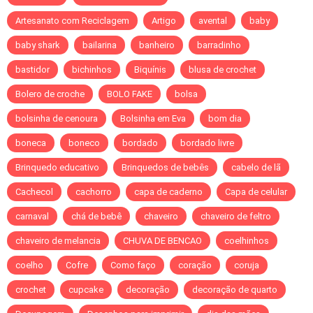
Artesanato com Reciclagem
Artigo
avental
baby
baby shark
bailarina
banheiro
barradinho
bastidor
bichinhos
Biquínis
blusa de crochet
Bolero de croche
BOLO FAKE
bolsa
bolsinha de cenoura
Bolsinha em Eva
bom dia
boneca
boneco
bordado
bordado livre
Brinquedo educativo
Brinquedos de bebês
cabelo de lã
Cachecol
cachorro
capa de caderno
Capa de celular
carnaval
chá de bebê
chaveiro
chaveiro de feltro
chaveiro de melancia
CHUVA DE BENCAO
coelhinhos
coelho
Cofre
Como faço
coração
coruja
crochet
cupcake
decoração
decoração de quarto