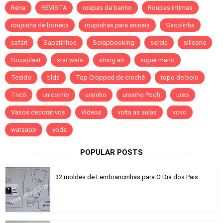
Rena
REVISTA
roupas de banho
Roupas intimas
roupinha de boneca
roupinhas para aninais
Sacolinha
safári
Sapatinhos
Scrapbooking
sereia
silicone
Sousplast
star wars
string art
super mario
Tecido
tilda
Top Cropped de crochê
topo de bolo
Tricô
unicornio
ursinho
ursinho Pooh
urso
Vasos decorativos
Vídeos
volta as aulas
vovo
watsapp
yoda
POPULAR POSTS
32 moldes de Lembrancinhas para O Dia dos Pais