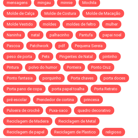
mensagens
mingau
minnie
Mochila
Molde de Calça
Molde de Costura
Molde de Macação
Molde Vestido
moldes
moldes de feltro
mulher
Naninha
natal
palhacinho
Pantufa
papai noel
Pascoa
Patchwork
pdf
Pequena Sereia
peso de porta
Pets
Pingentes de Natal
pintinho
Pintura
polvo do humor
Ponteira
Ponto Cruz
Ponto fantasia
porquinho
Porta chaves
porta doces
Porta pano de copa
porta papel toalha
Porta Retrato
pré escolar
Prendedor de cortina
princesa
Pulseira de crochê
Puxa-saco
quadro decorativo
Reciclagem de Madeira
Reciclagem de Metal
Reciclagem de papel
Reciclagem de Plastico
religioso