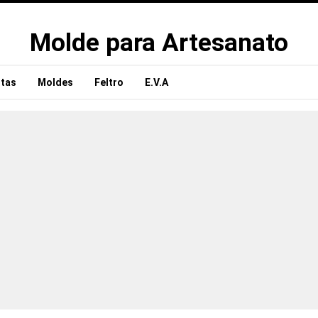
Molde para Artesanato
tas
Moldes
Feltro
E.V.A