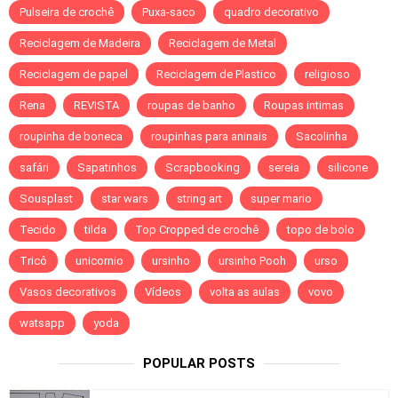
Pulseira de crochê
Puxa-saco
quadro decorativo
Reciclagem de Madeira
Reciclagem de Metal
Reciclagem de papel
Reciclagem de Plastico
religioso
Rena
REVISTA
roupas de banho
Roupas intimas
roupinha de boneca
roupinhas para aninais
Sacolinha
safári
Sapatinhos
Scrapbooking
sereia
silicone
Sousplast
star wars
string art
super mario
Tecido
tilda
Top Cropped de crochê
topo de bolo
Tricô
unicornio
ursinho
ursinho Pooh
urso
Vasos decorativos
Vídeos
volta as aulas
vovo
watsapp
yoda
POPULAR POSTS