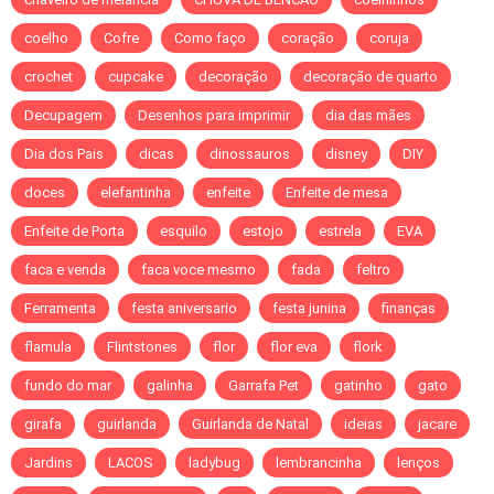
coelho
Cofre
Como faço
coração
coruja
crochet
cupcake
decoração
decoração de quarto
Decupagem
Desenhos para imprimir
dia das mães
Dia dos Pais
dicas
dinossauros
disney
DIY
doces
elefantinha
enfeite
Enfeite de mesa
Enfeite de Porta
esquilo
estojo
estrela
EVA
faca e venda
faca voce mesmo
fada
feltro
Ferramenta
festa aniversario
festa junina
finanças
flamula
Flintstones
flor
flor eva
flork
fundo do mar
galinha
Garrafa Pet
gatinho
gato
girafa
guirlanda
Guirlanda de Natal
ideias
jacare
Jardins
LACOS
ladybug
lembrancinha
lenços