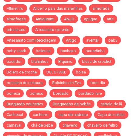
Alfinetriro
Alice no pais das maravilhas
almofada
almofadas
Amigurumi
ANJO
aplique
arte
artesanato
Artesanato cimento
Artesanato com Reciclagem
Artigo
avental
baby
baby shark
bailarina
banheiro
barradinho
bastidor
bichinhos
Biquínis
blusa de crochet
Bolero de croche
BOLO FAKE
bolsa
bolsinha de cenoura
Bolsinha em Eva
bom dia
boneca
boneco
bordado
bordado livre
Brinquedo educativo
Brinquedos de bebês
cabelo de lã
Cachecol
cachorro
capa de caderno
Capa de celular
carnaval
chá de bebê
chaveiro
chaveiro de feltro
chaveiro de melancia
CHUVA DE BENCAO
coelhinhos