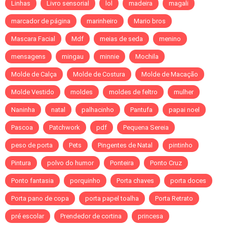
Linhas
Livro sensorial
lol
madeira
magali
marcador de página
marinheiro
Mario bros
Mascara Facial
Mdf
meias de seda
menino
mensagens
mingau
minnie
Mochila
Molde de Calça
Molde de Costura
Molde de Macação
Molde Vestido
moldes
moldes de feltro
mulher
Naninha
natal
palhacinho
Pantufa
papai noel
Pascoa
Patchwork
pdf
Pequena Sereia
peso de porta
Pets
Pingentes de Natal
pintinho
Pintura
polvo do humor
Ponteira
Ponto Cruz
Ponto fantasia
porquinho
Porta chaves
porta doces
Porta pano de copa
porta papel toalha
Porta Retrato
pré escolar
Prendedor de cortina
princesa