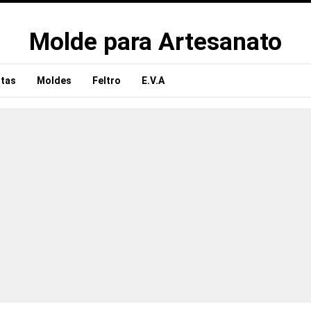
Molde para Artesanato
tas
Moldes
Feltro
E.V.A