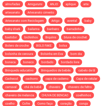
almofadas
Amigurumi
ANJO
aplique
arte
artesanato
Artesanato cimento
Artesanato com Reciclagem
Artigo
avental
baby
baby shark
bailarina
banheiro
barradinho
bastidor
bichinhos
Biquínis
blusa de crochet
Bolero de croche
BOLO FAKE
bolsa
bolsinha de cenoura
Bolsinha em Eva
bom dia
boneca
boneco
bordado
bordado livre
Brinquedo educativo
Brinquedos de bebês
cabelo de lã
Cachecol
cachorro
capa de caderno
Capa de celular
carnaval
chá de bebê
chaveiro
chaveiro de feltro
chaveiro de melancia
CHUVA DE BENCAO
coelhinhos
coelho
Cofre
Como faço
coração
coruja