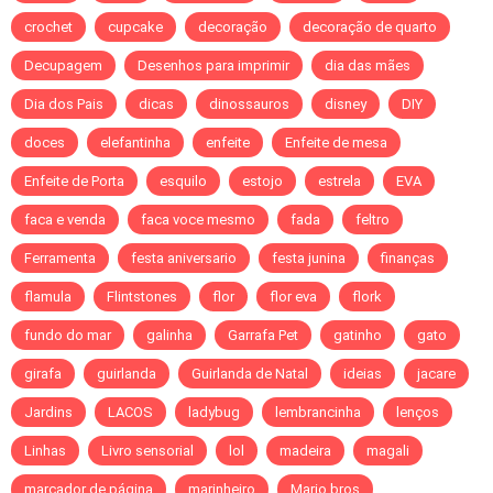
crochet
cupcake
decoração
decoração de quarto
Decupagem
Desenhos para imprimir
dia das mães
Dia dos Pais
dicas
dinossauros
disney
DIY
doces
elefantinha
enfeite
Enfeite de mesa
Enfeite de Porta
esquilo
estojo
estrela
EVA
faca e venda
faca voce mesmo
fada
feltro
Ferramenta
festa aniversario
festa junina
finanças
flamula
Flintstones
flor
flor eva
flork
fundo do mar
galinha
Garrafa Pet
gatinho
gato
girafa
guirlanda
Guirlanda de Natal
ideias
jacare
Jardins
LACOS
ladybug
lembrancinha
lenços
Linhas
Livro sensorial
lol
madeira
magali
marcador de página
marinheiro
Mario bros