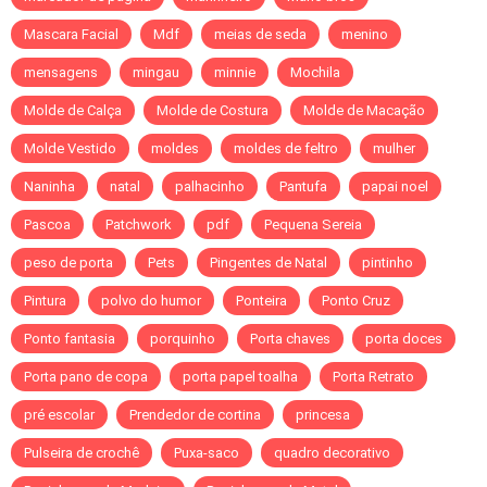
Mascara Facial
Mdf
meias de seda
menino
mensagens
mingau
minnie
Mochila
Molde de Calça
Molde de Costura
Molde de Macação
Molde Vestido
moldes
moldes de feltro
mulher
Naninha
natal
palhacinho
Pantufa
papai noel
Pascoa
Patchwork
pdf
Pequena Sereia
peso de porta
Pets
Pingentes de Natal
pintinho
Pintura
polvo do humor
Ponteira
Ponto Cruz
Ponto fantasia
porquinho
Porta chaves
porta doces
Porta pano de copa
porta papel toalha
Porta Retrato
pré escolar
Prendedor de cortina
princesa
Pulseira de crochê
Puxa-saco
quadro decorativo