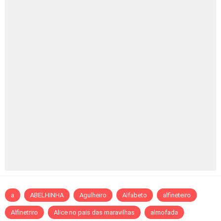
a
ABELHINHA
Agulheiro
Alfabeto
alfineteiro
Alfinetriro
Alice no pais das maravilhas
almofada