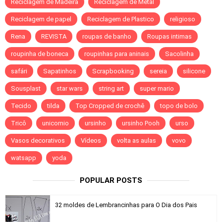
Reciclagem de Madeira
Reciclagem de Metal
Reciclagem de papel
Reciclagem de Plastico
religioso
Rena
REVISTA
roupas de banho
Roupas intimas
roupinha de boneca
roupinhas para aninais
Sacolinha
safári
Sapatinhos
Scrapbooking
sereia
silicone
Sousplast
star wars
string art
super mario
Tecido
tilda
Top Cropped de crochê
topo de bolo
Tricô
unicornio
ursinho
ursinho Pooh
urso
Vasos decorativos
Vídeos
volta as aulas
vovo
watsapp
yoda
POPULAR POSTS
32 moldes de Lembrancinhas para O Dia dos Pais