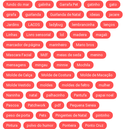
fundo do mar
galinha
Garrafa Pet
gatinho
gato
girafa
guirlanda
Guirlanda de Natal
ideias
jacare
Jardins
LACOS
ladybug
lembrancinha
lenços
Linhas
Livro sensorial
lol
madeira
magali
marcador de página
marinheiro
Mario bros
Mascara Facial
Mdf
meias de seda
menino
mensagens
mingau
minnie
Mochila
Molde de Calça
Molde de Costura
Molde de Macação
Molde Vestido
moldes
moldes de feltro
mulher
Naninha
natal
palhacinho
Pantufa
papai noel
Pascoa
Patchwork
pdf
Pequena Sereia
peso de porta
Pets
Pingentes de Natal
pintinho
Pintura
polvo do humor
Ponteira
Ponto Cruz