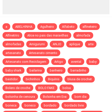
a
ABELHINHA
Agulheiro
Alfabeto
alfineteiro
Alfinetriro
Alice no pais das maravilhas
almofada
almofadas
Amigurumi
ANJO
aplique
arte
artesanato
Artesanato cimento
Artesanato com Reciclagem
Artigo
avental
baby
baby shark
bailarina
banheiro
barradinho
bastidor
bichinhos
Biquínis
blusa de crochet
Bolero de croche
BOLO FAKE
bolsa
bolsinha de cenoura
Bolsinha em Eva
bom dia
boneca
boneco
bordado
bordado livre