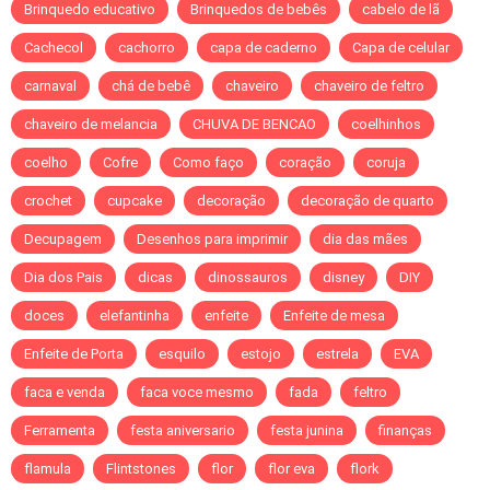
Brinquedo educativo
Brinquedos de bebês
cabelo de lã
Cachecol
cachorro
capa de caderno
Capa de celular
carnaval
chá de bebê
chaveiro
chaveiro de feltro
chaveiro de melancia
CHUVA DE BENCAO
coelhinhos
coelho
Cofre
Como faço
coração
coruja
crochet
cupcake
decoração
decoração de quarto
Decupagem
Desenhos para imprimir
dia das mães
Dia dos Pais
dicas
dinossauros
disney
DIY
doces
elefantinha
enfeite
Enfeite de mesa
Enfeite de Porta
esquilo
estojo
estrela
EVA
faca e venda
faca voce mesmo
fada
feltro
Ferramenta
festa aniversario
festa junina
finanças
flamula
Flintstones
flor
flor eva
flork