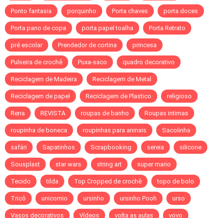
Ponto fantasia
porquinho
Porta chaves
porta doces
Porta pano de copa
porta papel toalha
Porta Retrato
pré escolar
Prendedor de cortina
princesa
Pulseira de crochê
Puxa-saco
quadro decorativo
Reciclagem de Madeira
Reciclagem de Metal
Reciclagem de papel
Reciclagem de Plastico
religioso
Rena
REVISTA
roupas de banho
Roupas intimas
roupinha de boneca
roupinhas para aninais
Sacolinha
safári
Sapatinhos
Scrapbooking
sereia
silicone
Sousplast
star wars
string art
super mario
Tecido
tilda
Top Cropped de crochê
topo de bolo
Tricô
unicornio
ursinho
ursinho Pooh
urso
Vasos decorativos
Vídeos
volta as aulas
vovo