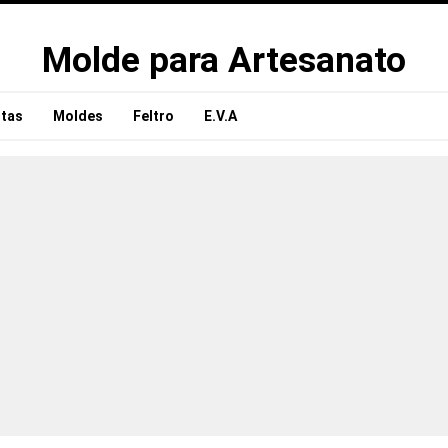
Molde para Artesanato
tas
Moldes
Feltro
E.V.A