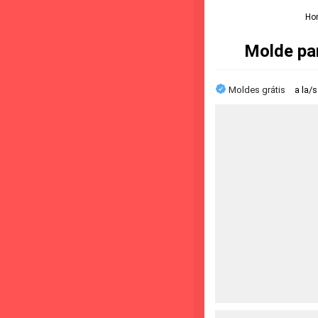
Ho
Molde par
Moldes grátis
a la/