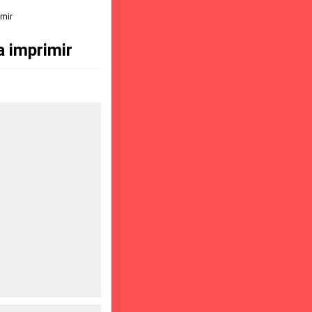
imir
a imprimir