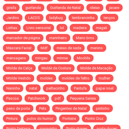
girafa
guirlanda
Guirlanda de Natal
ideias
jacare
Jardins
LACOS
ladybug
lembrancinha
lenços
Linhas
Livro sensorial
lol
madeira
magali
marcador de página
marinheiro
Mario bros
Mascara Facial
Mdf
meias de seda
menino
mensagens
mingau
minnie
Mochila
Molde de Calça
Molde de Costura
Molde de Macação
Molde Vestido
moldes
moldes de feltro
mulher
Naninha
natal
palhacinho
Pantufa
papai noel
Pascoa
Patchwork
pdf
Pequena Sereia
peso de porta
Pets
Pingentes de Natal
pintinho
Pintura
polvo do humor
Ponteira
Ponto Cruz
Ponto fantasia
porquinho
Porta chaves
porta doces