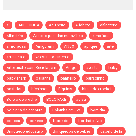
a
ABELHINHA
Agulheiro
Alfabeto
alfineteiro
Alfinetriro
Alice no pais das maravilhas
almofada
almofadas
Amigurumi
ANJO
aplique
arte
artesanato
Artesanato cimento
Artesanato com Reciclagem
Artigo
avental
baby
baby shark
bailarina
banheiro
barradinho
bastidor
bichinhos
Biquínis
blusa de crochet
Bolero de croche
BOLO FAKE
bolsa
bolsinha de cenoura
Bolsinha em Eva
bom dia
boneca
boneco
bordado
bordado livre
Brinquedo educativo
Brinquedos de bebês
cabelo de lã