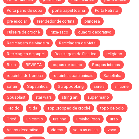
Porta pano de copa
porta papel toalha
Porta Retrato
pré escolar
Prendedor de cortina
princesa
Pulseira de crochê
Puxa-saco
quadro decorativo
Reciclagem de Madeira
Reciclagem de Metal
Reciclagem de papel
Reciclagem de Plastico
religioso
Rena
REVISTA
roupas de banho
Roupas intimas
roupinha de boneca
roupinhas para aninais
Sacolinha
safári
Sapatinhos
Scrapbooking
sereia
silicone
Sousplast
star wars
string art
super mario
Tecido
tilda
Top Cropped de crochê
topo de bolo
Tricô
unicornio
ursinho
ursinho Pooh
urso
Vasos decorativos
Vídeos
volta as aulas
vovo