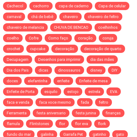
Cachecol
cachorro
capa de caderno
Capa de celular
carnaval
chá de bebê
chaveiro
chaveiro de feltro
chaveiro de melancia
CHUVA DE BENCAO
coelhinhos
coelho
Cofre
Como faço
coração
coruja
crochet
cupcake
decoração
decoração de quarto
Decupagem
Desenhos para imprimir
dia das mães
Dia dos Pais
dicas
dinossauros
disney
DIY
doces
elefantinha
enfeite
Enfeite de mesa
Enfeite de Porta
esquilo
estojo
estrela
EVA
faca e venda
faca voce mesmo
fada
feltro
Ferramenta
festa aniversario
festa junina
finanças
flamula
Flintstones
flor
flor eva
flork
fundo do mar
galinha
Garrafa Pet
gatinho
gato