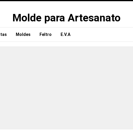
Molde para Artesanato
tas
Moldes
Feltro
E.V.A