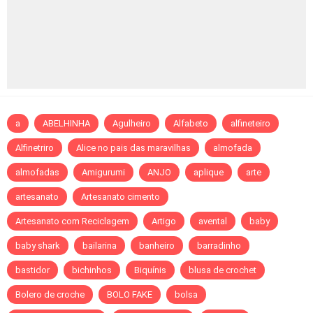
a
ABELHINHA
Agulheiro
Alfabeto
alfineteiro
Alfinetriro
Alice no pais das maravilhas
almofada
almofadas
Amigurumi
ANJO
aplique
arte
artesanato
Artesanato cimento
Artesanato com Reciclagem
Artigo
avental
baby
baby shark
bailarina
banheiro
barradinho
bastidor
bichinhos
Biquínis
blusa de crochet
Bolero de croche
BOLO FAKE
bolsa