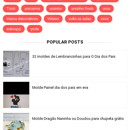
Tricô
unicornio
ursinho
ursinho Pooh
urso
Vasos decorativos
Vídeos
volta as aulas
vovo
watsapp
yoda
POPULAR POSTS
32 moldes de Lembrancinhas para O Dia dos Pais
Molde Painel dia dos pais em eva
Molde Dragão Naninha ou Doudou para chupeta grátis