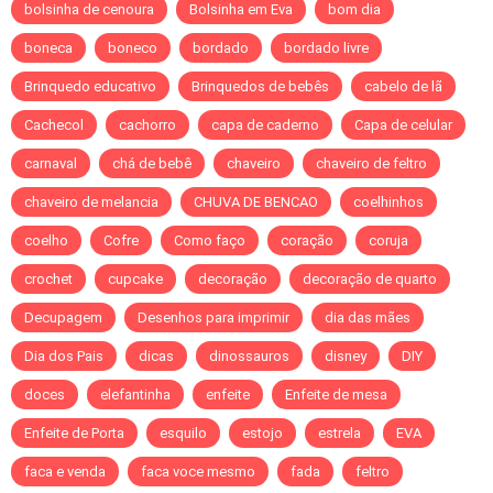
bolsinha de cenoura
Bolsinha em Eva
bom dia
boneca
boneco
bordado
bordado livre
Brinquedo educativo
Brinquedos de bebês
cabelo de lã
Cachecol
cachorro
capa de caderno
Capa de celular
carnaval
chá de bebê
chaveiro
chaveiro de feltro
chaveiro de melancia
CHUVA DE BENCAO
coelhinhos
coelho
Cofre
Como faço
coração
coruja
crochet
cupcake
decoração
decoração de quarto
Decupagem
Desenhos para imprimir
dia das mães
Dia dos Pais
dicas
dinossauros
disney
DIY
doces
elefantinha
enfeite
Enfeite de mesa
Enfeite de Porta
esquilo
estojo
estrela
EVA
faca e venda
faca voce mesmo
fada
feltro