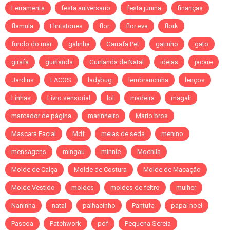
Ferramenta
festa aniversario
festa junina
finanças
flamula
Flintstones
flor
flor eva
flork
fundo do mar
galinha
Garrafa Pet
gatinho
gato
girafa
guirlanda
Guirlanda de Natal
ideias
jacare
Jardins
LACOS
ladybug
lembrancinha
lenços
Linhas
Livro sensorial
lol
madeira
magali
marcador de página
marinheiro
Mario bros
Mascara Facial
Mdf
meias de seda
menino
mensagens
mingau
minnie
Mochila
Molde de Calça
Molde de Costura
Molde de Macação
Molde Vestido
moldes
moldes de feltro
mulher
Naninha
natal
palhacinho
Pantufa
papai noel
Pascoa
Patchwork
pdf
Pequena Sereia