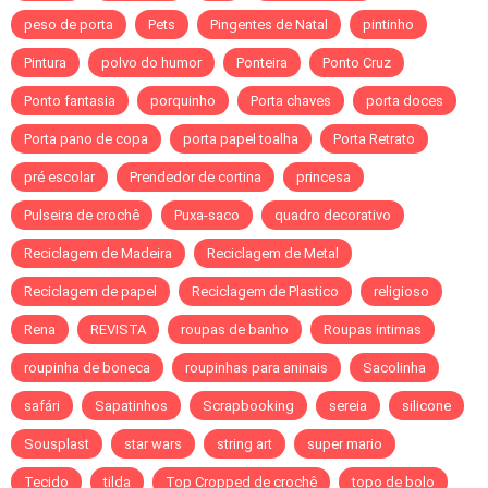
peso de porta
Pets
Pingentes de Natal
pintinho
Pintura
polvo do humor
Ponteira
Ponto Cruz
Ponto fantasia
porquinho
Porta chaves
porta doces
Porta pano de copa
porta papel toalha
Porta Retrato
pré escolar
Prendedor de cortina
princesa
Pulseira de crochê
Puxa-saco
quadro decorativo
Reciclagem de Madeira
Reciclagem de Metal
Reciclagem de papel
Reciclagem de Plastico
religioso
Rena
REVISTA
roupas de banho
Roupas intimas
roupinha de boneca
roupinhas para aninais
Sacolinha
safári
Sapatinhos
Scrapbooking
sereia
silicone
Sousplast
star wars
string art
super mario
Tecido
tilda
Top Cropped de crochê
topo de bolo