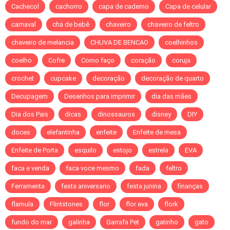
Cachecol
cachorro
capa de caderno
Capa de celular
carnaval
chá de bebê
chaveiro
chaveiro de feltro
chaveiro de melancia
CHUVA DE BENCAO
coelhinhos
coelho
Cofre
Como faço
coração
coruja
crochet
cupcake
decoração
decoração de quarto
Decupagem
Desenhos para imprimir
dia das mães
Dia dos Pais
dicas
dinossauros
disney
DIY
doces
elefantinha
enfeite
Enfeite de mesa
Enfeite de Porta
esquilo
estojo
estrela
EVA
faca e venda
faca voce mesmo
fada
feltro
Ferramenta
festa aniversario
festa junina
finanças
flamula
Flintstones
flor
flor eva
flork
fundo do mar
galinha
Garrafa Pet
gatinho
gato