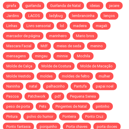
girafa
guirlanda
Guirlanda de Natal
ideias
jacare
Jardins
LACOS
ladybug
lembrancinha
lenços
Linhas
Livro sensorial
lol
madeira
magali
marcador de página
marinheiro
Mario bros
Mascara Facial
Mdf
meias de seda
menino
mensagens
mingau
minnie
Mochila
Molde de Calça
Molde de Costura
Molde de Macação
Molde Vestido
moldes
moldes de feltro
mulher
Naninha
natal
palhacinho
Pantufa
papai noel
Pascoa
Patchwork
pdf
Pequena Sereia
peso de porta
Pets
Pingentes de Natal
pintinho
Pintura
polvo do humor
Ponteira
Ponto Cruz
Ponto fantasia
porquinho
Porta chaves
porta doces