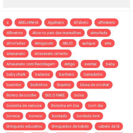
a
ABELHINHA
Agulheiro
Alfabeto
alfineteiro
Alfinetriro
Alice no pais das maravilhas
almofada
almofadas
Amigurumi
ANJO
aplique
arte
artesanato
Artesanato cimento
Artesanato com Reciclagem
Artigo
avental
baby
baby shark
bailarina
banheiro
barradinho
bastidor
bichinhos
Biquínis
blusa de crochet
Bolero de croche
BOLO FAKE
bolsa
bolsinha de cenoura
Bolsinha em Eva
bom dia
boneca
boneco
bordado
bordado livre
Brinquedo educativo
Brinquedos de bebês
cabelo de lã