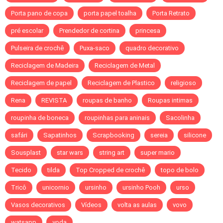
Porta pano de copa
porta papel toalha
Porta Retrato
pré escolar
Prendedor de cortina
princesa
Pulseira de crochê
Puxa-saco
quadro decorativo
Reciclagem de Madeira
Reciclagem de Metal
Reciclagem de papel
Reciclagem de Plastico
religioso
Rena
REVISTA
roupas de banho
Roupas intimas
roupinha de boneca
roupinhas para aninais
Sacolinha
safári
Sapatinhos
Scrapbooking
sereia
silicone
Sousplast
star wars
string art
super mario
Tecido
tilda
Top Cropped de crochê
topo de bolo
Tricô
unicornio
ursinho
ursinho Pooh
urso
Vasos decorativos
Vídeos
volta as aulas
vovo
watsapp
yoda