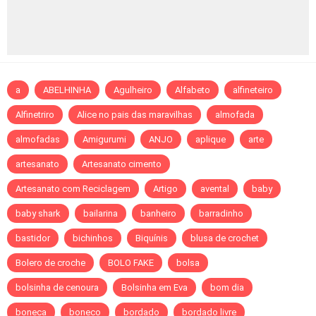
a
ABELHINHA
Agulheiro
Alfabeto
alfineteiro
Alfinetriro
Alice no pais das maravilhas
almofada
almofadas
Amigurumi
ANJO
aplique
arte
artesanato
Artesanato cimento
Artesanato com Reciclagem
Artigo
avental
baby
baby shark
bailarina
banheiro
barradinho
bastidor
bichinhos
Biquínis
blusa de crochet
Bolero de croche
BOLO FAKE
bolsa
bolsinha de cenoura
Bolsinha em Eva
bom dia
boneca
boneco
bordado
bordado livre