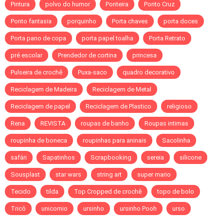
Pintura
polvo do humor
Ponteira
Ponto Cruz
Ponto fantasia
porquinho
Porta chaves
porta doces
Porta pano de copa
porta papel toalha
Porta Retrato
pré escolar
Prendedor de cortina
princesa
Pulseira de crochê
Puxa-saco
quadro decorativo
Reciclagem de Madeira
Reciclagem de Metal
Reciclagem de papel
Reciclagem de Plastico
religioso
Rena
REVISTA
roupas de banho
Roupas intimas
roupinha de boneca
roupinhas para aninais
Sacolinha
safári
Sapatinhos
Scrapbooking
sereia
silicone
Sousplast
star wars
string art
super mario
Tecido
tilda
Top Cropped de crochê
topo de bolo
Tricô
unicornio
ursinho
ursinho Pooh
urso