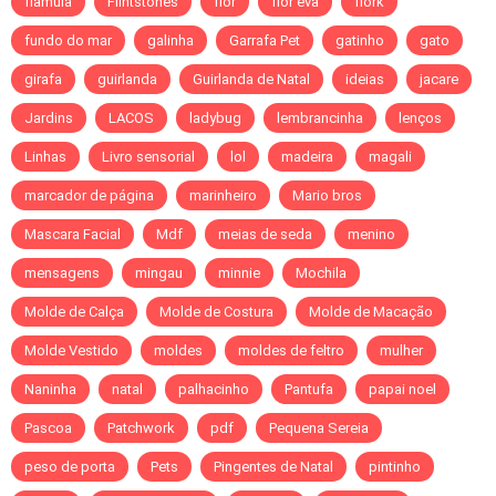
flamula
Flintstones
flor
flor eva
flork
fundo do mar
galinha
Garrafa Pet
gatinho
gato
girafa
guirlanda
Guirlanda de Natal
ideias
jacare
Jardins
LACOS
ladybug
lembrancinha
lenços
Linhas
Livro sensorial
lol
madeira
magali
marcador de página
marinheiro
Mario bros
Mascara Facial
Mdf
meias de seda
menino
mensagens
mingau
minnie
Mochila
Molde de Calça
Molde de Costura
Molde de Macação
Molde Vestido
moldes
moldes de feltro
mulher
Naninha
natal
palhacinho
Pantufa
papai noel
Pascoa
Patchwork
pdf
Pequena Sereia
peso de porta
Pets
Pingentes de Natal
pintinho