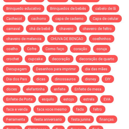
Brinquedo educativo
Brinquedos de bebês
cabelo de lã
Cachecol
cachorro
capa de caderno
Capa de celular
carnaval
chá de bebê
chaveiro
chaveiro de feltro
chaveiro de melancia
CHUVA DE BENCAO
coelhinhos
coelho
Cofre
Como faço
coração
coruja
crochet
cupcake
decoração
decoração de quarto
Decupagem
Desenhos para imprimir
dia das mães
Dia dos Pais
dicas
dinossauros
disney
DIY
doces
elefantinha
enfeite
Enfeite de mesa
Enfeite de Porta
esquilo
estojo
estrela
EVA
faca e venda
faca voce mesmo
fada
feltro
Ferramenta
festa aniversario
festa junina
finanças