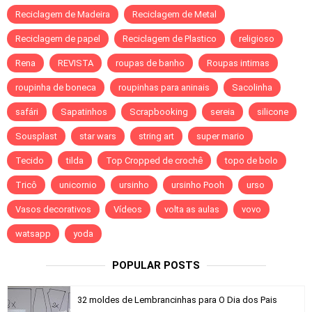
Reciclagem de Madeira
Reciclagem de Metal
Reciclagem de papel
Reciclagem de Plastico
religioso
Rena
REVISTA
roupas de banho
Roupas intimas
roupinha de boneca
roupinhas para aninais
Sacolinha
safári
Sapatinhos
Scrapbooking
sereia
silicone
Sousplast
star wars
string art
super mario
Tecido
tilda
Top Cropped de crochê
topo de bolo
Tricô
unicornio
ursinho
ursinho Pooh
urso
Vasos decorativos
Vídeos
volta as aulas
vovo
watsapp
yoda
POPULAR POSTS
32 moldes de Lembrancinhas para O Dia dos Pais