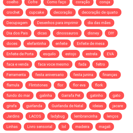
coelho
Cofre
Como faço
coração
coruja
crochet
cupcake
decoração
decoração de quarto
Decupagem
Desenhos para imprimir
dia das mães
Dia dos Pais
dicas
dinossauros
disney
DIY
doces
elefantinha
enfeite
Enfeite de mesa
Enfeite de Porta
esquilo
estojo
estrela
EVA
faca e venda
faca voce mesmo
fada
feltro
Ferramenta
festa aniversario
festa junina
finanças
flamula
Flintstones
flor
flor eva
flork
fundo do mar
galinha
Garrafa Pet
gatinho
gato
girafa
guirlanda
Guirlanda de Natal
ideias
jacare
Jardins
LACOS
ladybug
lembrancinha
lenços
Linhas
Livro sensorial
lol
madeira
magali