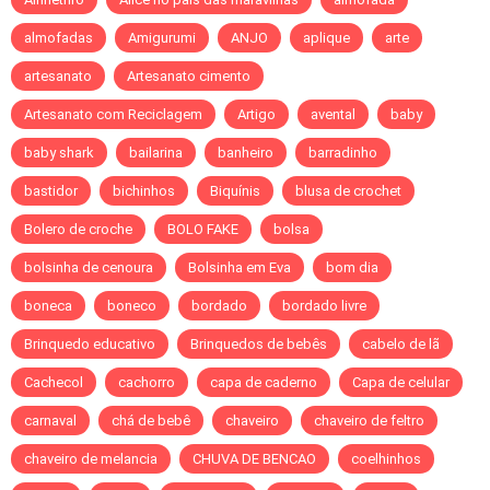
almofadas
Amigurumi
ANJO
aplique
arte
artesanato
Artesanato cimento
Artesanato com Reciclagem
Artigo
avental
baby
baby shark
bailarina
banheiro
barradinho
bastidor
bichinhos
Biquínis
blusa de crochet
Bolero de croche
BOLO FAKE
bolsa
bolsinha de cenoura
Bolsinha em Eva
bom dia
boneca
boneco
bordado
bordado livre
Brinquedo educativo
Brinquedos de bebês
cabelo de lã
Cachecol
cachorro
capa de caderno
Capa de celular
carnaval
chá de bebê
chaveiro
chaveiro de feltro
chaveiro de melancia
CHUVA DE BENCAO
coelhinhos