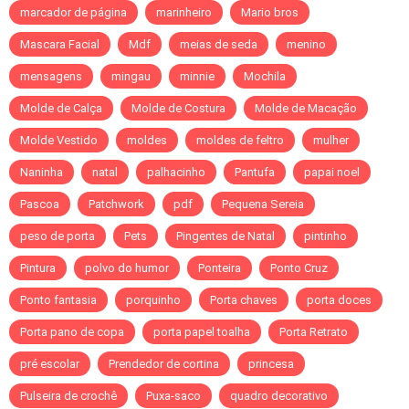
marcador de página
marinheiro
Mario bros
Mascara Facial
Mdf
meias de seda
menino
mensagens
mingau
minnie
Mochila
Molde de Calça
Molde de Costura
Molde de Macação
Molde Vestido
moldes
moldes de feltro
mulher
Naninha
natal
palhacinho
Pantufa
papai noel
Pascoa
Patchwork
pdf
Pequena Sereia
peso de porta
Pets
Pingentes de Natal
pintinho
Pintura
polvo do humor
Ponteira
Ponto Cruz
Ponto fantasia
porquinho
Porta chaves
porta doces
Porta pano de copa
porta papel toalha
Porta Retrato
pré escolar
Prendedor de cortina
princesa
Pulseira de crochê
Puxa-saco
quadro decorativo