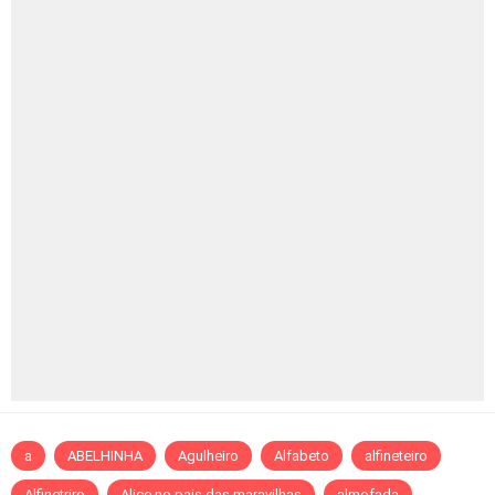
a
ABELHINHA
Agulheiro
Alfabeto
alfineteiro
Alfinetriro
Alice no pais das maravilhas
almofada