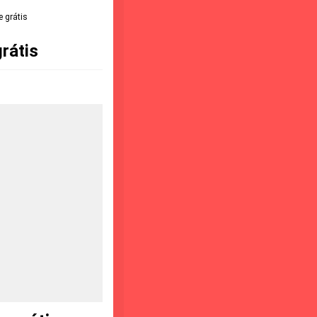
 grátis
rátis