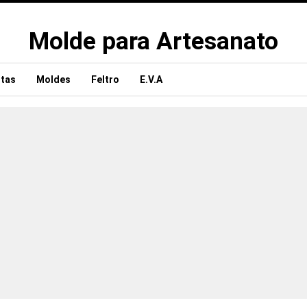
Molde para Artesanato
tas
Moldes
Feltro
E.V.A