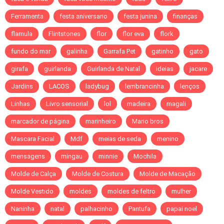
Ferramenta
festa aniversario
festa junina
finanças
flamula
Flintstones
flor
flor eva
flork
fundo do mar
galinha
Garrafa Pet
gatinho
gato
girafa
guirlanda
Guirlanda de Natal
ideias
jacare
Jardins
LACOS
ladybug
lembrancinha
lenços
Linhas
Livro sensorial
lol
madeira
magali
marcador de página
marinheiro
Mario bros
Mascara Facial
Mdf
meias de seda
menino
mensagens
mingau
minnie
Mochila
Molde de Calça
Molde de Costura
Molde de Macação
Molde Vestido
moldes
moldes de feltro
mulher
Naninha
natal
palhacinho
Pantufa
papai noel