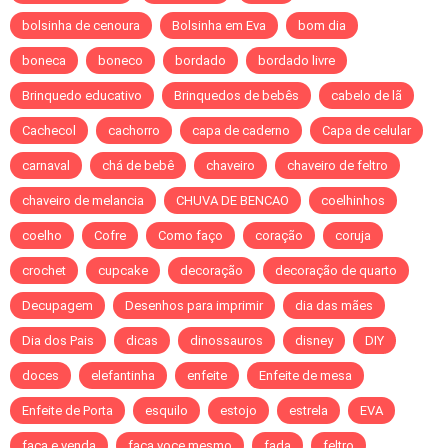
bolsinha de cenoura
Bolsinha em Eva
bom dia
boneca
boneco
bordado
bordado livre
Brinquedo educativo
Brinquedos de bebês
cabelo de lã
Cachecol
cachorro
capa de caderno
Capa de celular
carnaval
chá de bebê
chaveiro
chaveiro de feltro
chaveiro de melancia
CHUVA DE BENCAO
coelhinhos
coelho
Cofre
Como faço
coração
coruja
crochet
cupcake
decoração
decoração de quarto
Decupagem
Desenhos para imprimir
dia das mães
Dia dos Pais
dicas
dinossauros
disney
DIY
doces
elefantinha
enfeite
Enfeite de mesa
Enfeite de Porta
esquilo
estojo
estrela
EVA
faca e venda
faca voce mesmo
fada
feltro