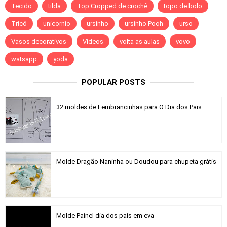
Tecido
tilda
Top Cropped de crochê
topo de bolo
Tricô
unicornio
ursinho
ursinho Pooh
urso
Vasos decorativos
Vídeos
volta as aulas
vovo
watsapp
yoda
POPULAR POSTS
32 moldes de Lembrancinhas para O Dia dos Pais
Molde Dragão Naninha ou Doudou para chupeta grátis
Molde Painel dia dos pais em eva