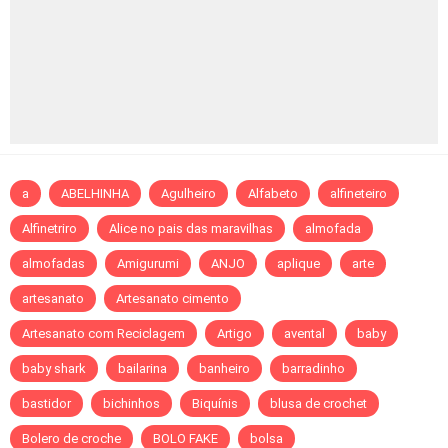
a
ABELHINHA
Agulheiro
Alfabeto
alfineteiro
Alfinetriro
Alice no pais das maravilhas
almofada
almofadas
Amigurumi
ANJO
aplique
arte
artesanato
Artesanato cimento
Artesanato com Reciclagem
Artigo
avental
baby
baby shark
bailarina
banheiro
barradinho
bastidor
bichinhos
Biquínis
blusa de crochet
Bolero de croche
BOLO FAKE
bolsa