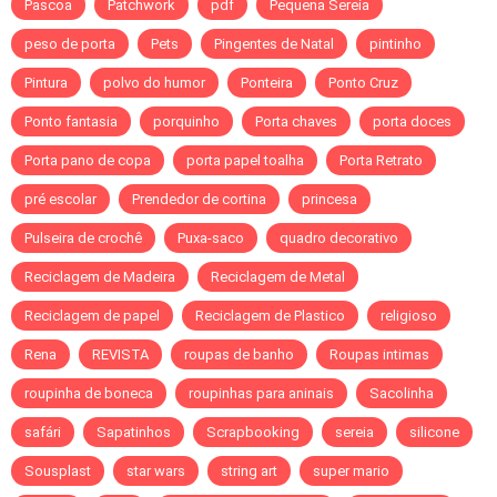
Pascoa
Patchwork
pdf
Pequena Sereia
peso de porta
Pets
Pingentes de Natal
pintinho
Pintura
polvo do humor
Ponteira
Ponto Cruz
Ponto fantasia
porquinho
Porta chaves
porta doces
Porta pano de copa
porta papel toalha
Porta Retrato
pré escolar
Prendedor de cortina
princesa
Pulseira de crochê
Puxa-saco
quadro decorativo
Reciclagem de Madeira
Reciclagem de Metal
Reciclagem de papel
Reciclagem de Plastico
religioso
Rena
REVISTA
roupas de banho
Roupas intimas
roupinha de boneca
roupinhas para aninais
Sacolinha
safári
Sapatinhos
Scrapbooking
sereia
silicone
Sousplast
star wars
string art
super mario