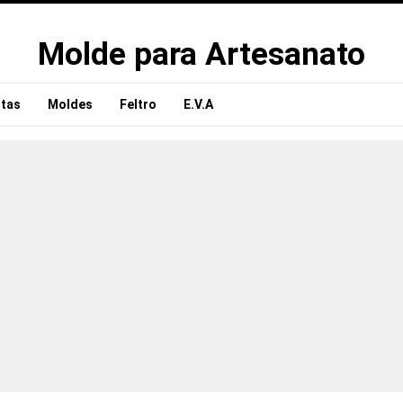
Molde para Artesanato
tas
Moldes
Feltro
E.V.A