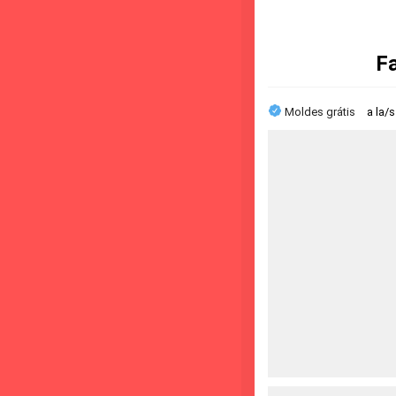
F
Moldes grátis
a la/