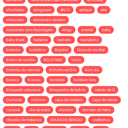
almofadas
Amigurumi
ANJO
aplique
arte
artesanato
Artesanato cimento
Artesanato com Reciclagem
Artigo
avental
baby
baby shark
bailarina
banheiro
barradinho
bastidor
bichinhos
Biquínis
blusa de crochet
Bolero de croche
BOLO FAKE
bolsa
bolsinha de cenoura
Bolsinha em Eva
bom dia
boneca
boneco
bordado
bordado livre
Brinquedo educativo
Brinquedos de bebês
cabelo de lã
Cachecol
cachorro
capa de caderno
Capa de celular
carnaval
chá de bebê
chaveiro
chaveiro de feltro
chaveiro de melancia
CHUVA DE BENCAO
coelhinhos