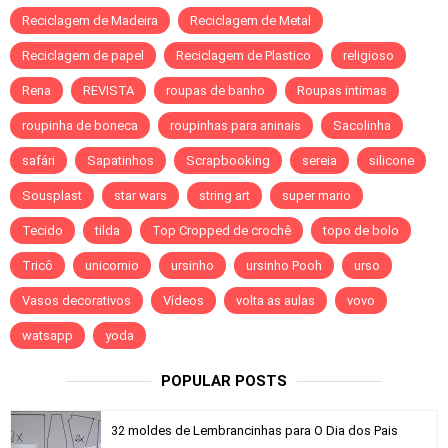
Reciclagem de Madeira
Reciclagem de Metal
Reciclagem de papel
Reciclagem de Plastico
religioso
Rena
REVISTA
roupas de banho
Roupas intimas
roupinha de boneca
roupinhas para aninais
Sacolinha
safári
Sapatinhos
Scrapbooking
sereia
silicone
Sousplast
star wars
string art
super mario
Tecido
tilda
Top Cropped de crochê
topo de bolo
Tricô
unicornio
ursinho
ursinho Pooh
urso
Vasos decorativos
Vídeos
volta as aulas
vovo
watsapp
yoda
POPULAR POSTS
32 moldes de Lembrancinhas para O Dia dos Pais