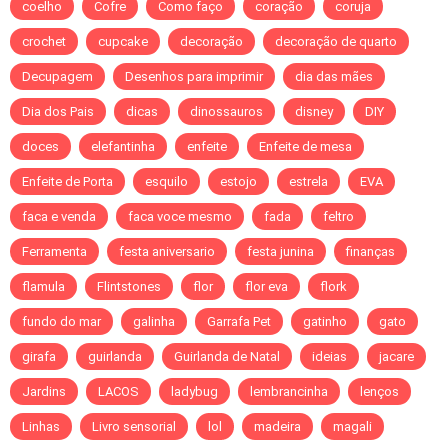
coelho
Cofre
Como faço
coração
coruja
crochet
cupcake
decoração
decoração de quarto
Decupagem
Desenhos para imprimir
dia das mães
Dia dos Pais
dicas
dinossauros
disney
DIY
doces
elefantinha
enfeite
Enfeite de mesa
Enfeite de Porta
esquilo
estojo
estrela
EVA
faca e venda
faca voce mesmo
fada
feltro
Ferramenta
festa aniversario
festa junina
finanças
flamula
Flintstones
flor
flor eva
flork
fundo do mar
galinha
Garrafa Pet
gatinho
gato
girafa
guirlanda
Guirlanda de Natal
ideias
jacare
Jardins
LACOS
ladybug
lembrancinha
lenços
Linhas
Livro sensorial
lol
madeira
magali