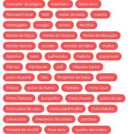
marcador de página
marinheiro
Mario bros
Mascara Facial
Mdf
meias de seda
menino
mensagens
mingau
minnie
Mochila
Molde de Calça
Molde de Costura
Molde de Macação
Molde Vestido
moldes
moldes de feltro
mulher
Naninha
natal
palhacinho
Pantufa
papai noel
Pascoa
Patchwork
pdf
Pequena Sereia
peso de porta
Pets
Pingentes de Natal
pintinho
Pintura
polvo do humor
Ponteira
Ponto Cruz
Ponto fantasia
porquinho
Porta chaves
porta doces
Porta pano de copa
porta papel toalha
Porta Retrato
pré escolar
Prendedor de cortina
princesa
Pulseira de crochê
Puxa-saco
quadro decorativo