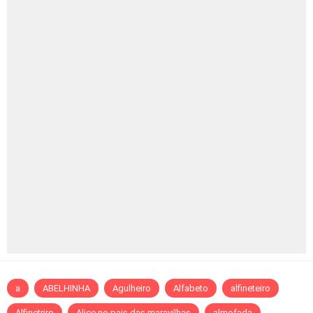
a
ABELHINHA
Agulheiro
Alfabeto
alfineteiro
Alfinetriro
Alice no pais das maravilhas
almofada