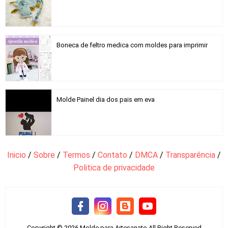
Boneca de feltro medica com moldes para imprimir
Molde Painel dia dos pais em eva
Inicio
/
Sobre
/
Termos
/
Contato
/
DMCA
/
Transparência
/
Politica de privacidade
Copyright ©
2026
Molde para Artesanato
All Right Reserved