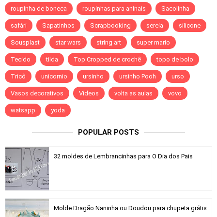
roupinha de boneca
roupinhas para aninais
Sacolinha
safári
Sapatinhos
Scrapbooking
sereia
silicone
Sousplast
star wars
string art
super mario
Tecido
tilda
Top Cropped de crochê
topo de bolo
Tricô
unicornio
ursinho
ursinho Pooh
urso
Vasos decorativos
Vídeos
volta as aulas
vovo
watsapp
yoda
POPULAR POSTS
32 moldes de Lembrancinhas para O Dia dos Pais
Molde Dragão Naninha ou Doudou para chupeta grátis