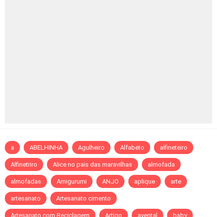
a
ABELHINHA
Agulheiro
Alfabeto
alfineteiro
Alfinetriro
Alice no pais das maravilhas
almofada
almofadas
Amigurumi
ANJO
aplique
arte
artesanato
Artesanato cimento
Artesanato com Reciclagem
Artigo
avental
baby