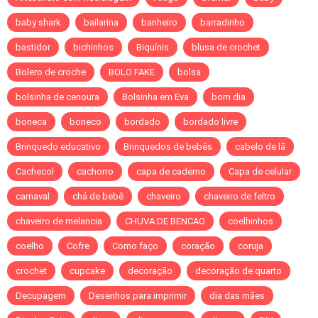
baby shark
bailarina
banheiro
barradinho
bastidor
bichinhos
Biquínis
blusa de crochet
Bolero de croche
BOLO FAKE
bolsa
bolsinha de cenoura
Bolsinha em Eva
bom dia
boneca
boneco
bordado
bordado livre
Brinquedo educativo
Brinquedos de bebês
cabelo de lã
Cachecol
cachorro
capa de caderno
Capa de celular
carnaval
chá de bebê
chaveiro
chaveiro de feltro
chaveiro de melancia
CHUVA DE BENCAO
coelhinhos
coelho
Cofre
Como faço
coração
coruja
crochet
cupcake
decoração
decoração de quarto
Decupagem
Desenhos para imprimir
dia das mães