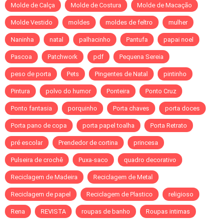
Molde de Calça
Molde de Costura
Molde de Macação
Molde Vestido
moldes
moldes de feltro
mulher
Naninha
natal
palhacinho
Pantufa
papai noel
Pascoa
Patchwork
pdf
Pequena Sereia
peso de porta
Pets
Pingentes de Natal
pintinho
Pintura
polvo do humor
Ponteira
Ponto Cruz
Ponto fantasia
porquinho
Porta chaves
porta doces
Porta pano de copa
porta papel toalha
Porta Retrato
pré escolar
Prendedor de cortina
princesa
Pulseira de crochê
Puxa-saco
quadro decorativo
Reciclagem de Madeira
Reciclagem de Metal
Reciclagem de papel
Reciclagem de Plastico
religioso
Rena
REVISTA
roupas de banho
Roupas intimas