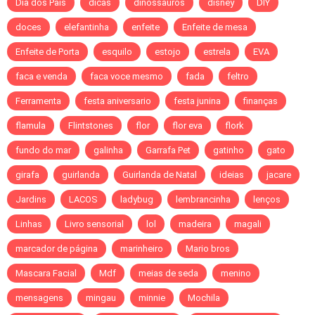
Dia dos Pais
dicas
dinossauros
disney
DIY
doces
elefantinha
enfeite
Enfeite de mesa
Enfeite de Porta
esquilo
estojo
estrela
EVA
faca e venda
faca voce mesmo
fada
feltro
Ferramenta
festa aniversario
festa junina
finanças
flamula
Flintstones
flor
flor eva
flork
fundo do mar
galinha
Garrafa Pet
gatinho
gato
girafa
guirlanda
Guirlanda de Natal
ideias
jacare
Jardins
LACOS
ladybug
lembrancinha
lenços
Linhas
Livro sensorial
lol
madeira
magali
marcador de página
marinheiro
Mario bros
Mascara Facial
Mdf
meias de seda
menino
mensagens
mingau
minnie
Mochila