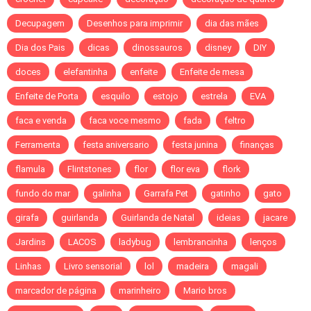
Decupagem
Desenhos para imprimir
dia das mães
Dia dos Pais
dicas
dinossauros
disney
DIY
doces
elefantinha
enfeite
Enfeite de mesa
Enfeite de Porta
esquilo
estojo
estrela
EVA
faca e venda
faca voce mesmo
fada
feltro
Ferramenta
festa aniversario
festa junina
finanças
flamula
Flintstones
flor
flor eva
flork
fundo do mar
galinha
Garrafa Pet
gatinho
gato
girafa
guirlanda
Guirlanda de Natal
ideias
jacare
Jardins
LACOS
ladybug
lembrancinha
lenços
Linhas
Livro sensorial
lol
madeira
magali
marcador de página
marinheiro
Mario bros