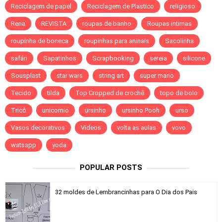
Reciclagem de papel
Reciclagem de Plastico
religioso
Rena
REVISTA
roupas de banho
Roupas intimas
roupinha de boneca
roupinhas para aninais
Sacolinha
safári
Sapatinhos
Scrapbooking
sereia
silicone
Sousplast
star wars
string art
super mario
Tecido
tilda
Top Cropped de crochê
topo de bolo
Tricô
unicornio
ursinho
ursinho Pooh
urso
Vasos decorativos
Vídeos
volta as aulas
vovo
watsapp
yoda
POPULAR POSTS
32 moldes de Lembrancinhas para O Dia dos Pais