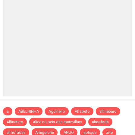
a
ABELHINHA
Agulheiro
Alfabeto
alfineteiro
Alfinetriro
Alice no pais das maravilhas
almofada
almofadas
Amigurumi
ANJO
aplique
arte