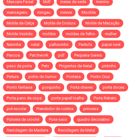
Mascara Facial
Mdf
meias de seda
menino
mensagens
mingau
minnie
Mochila
Molde de Calça
Molde de Costura
Molde de Macação
Molde Vestido
moldes
moldes de feltro
mulher
Naninha
natal
palhacinho
Pantufa
papai noel
Pascoa
Patchwork
pdf
Pequena Sereia
peso de porta
Pets
Pingentes de Natal
pintinho
Pintura
polvo do humor
Ponteira
Ponto Cruz
Ponto fantasia
porquinho
Porta chaves
porta doces
Porta pano de copa
porta papel toalha
Porta Retrato
pré escolar
Prendedor de cortina
princesa
Pulseira de crochê
Puxa-saco
quadro decorativo
Reciclagem de Madeira
Reciclagem de Metal