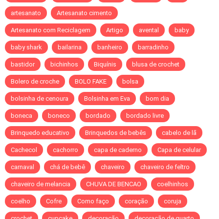
artesanato
Artesanato cimento
Artesanato com Reciclagem
Artigo
avental
baby
baby shark
bailarina
banheiro
barradinho
bastidor
bichinhos
Biquínis
blusa de crochet
Bolero de croche
BOLO FAKE
bolsa
bolsinha de cenoura
Bolsinha em Eva
bom dia
boneca
boneco
bordado
bordado livre
Brinquedo educativo
Brinquedos de bebês
cabelo de lã
Cachecol
cachorro
capa de caderno
Capa de celular
carnaval
chá de bebê
chaveiro
chaveiro de feltro
chaveiro de melancia
CHUVA DE BENCAO
coelhinhos
coelho
Cofre
Como faço
coração
coruja
crochet
cupcake
decoração
decoração de quarto