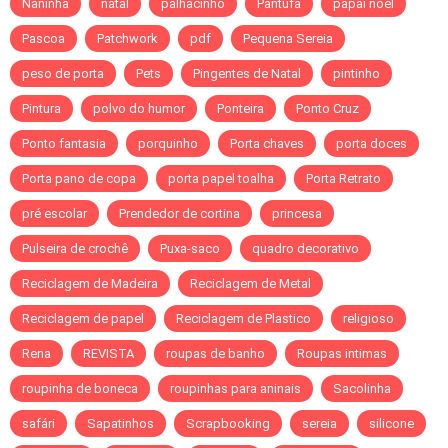
Naninha
natal
palhacinho
Pantufa
papai noel
Pascoa
Patchwork
pdf
Pequena Sereia
peso de porta
Pets
Pingentes de Natal
pintinho
Pintura
polvo do humor
Ponteira
Ponto Cruz
Ponto fantasia
porquinho
Porta chaves
porta doces
Porta pano de copa
porta papel toalha
Porta Retrato
pré escolar
Prendedor de cortina
princesa
Pulseira de crochê
Puxa-saco
quadro decorativo
Reciclagem de Madeira
Reciclagem de Metal
Reciclagem de papel
Reciclagem de Plastico
religioso
Rena
REVISTA
roupas de banho
Roupas intimas
roupinha de boneca
roupinhas para aninais
Sacolinha
safári
Sapatinhos
Scrapbooking
sereia
silicone