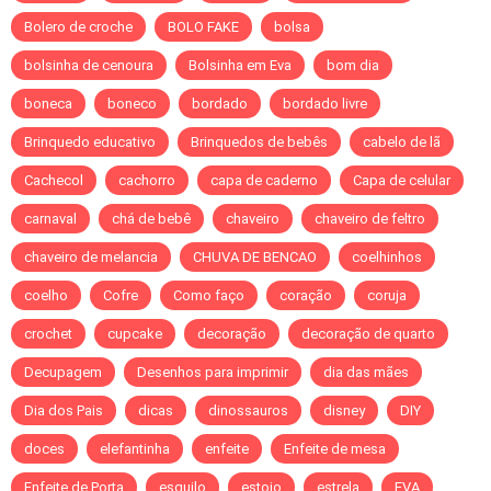
Bolero de croche
BOLO FAKE
bolsa
bolsinha de cenoura
Bolsinha em Eva
bom dia
boneca
boneco
bordado
bordado livre
Brinquedo educativo
Brinquedos de bebês
cabelo de lã
Cachecol
cachorro
capa de caderno
Capa de celular
carnaval
chá de bebê
chaveiro
chaveiro de feltro
chaveiro de melancia
CHUVA DE BENCAO
coelhinhos
coelho
Cofre
Como faço
coração
coruja
crochet
cupcake
decoração
decoração de quarto
Decupagem
Desenhos para imprimir
dia das mães
Dia dos Pais
dicas
dinossauros
disney
DIY
doces
elefantinha
enfeite
Enfeite de mesa
Enfeite de Porta
esquilo
estojo
estrela
EVA