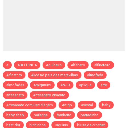
a
ABELHINHA
Agulheiro
Alfabeto
alfineteiro
Alfinetriro
Alice no pais das maravilhas
almofada
almofadas
Amigurumi
ANJO
aplique
arte
artesanato
Artesanato cimento
Artesanato com Reciclagem
Artigo
avental
baby
baby shark
bailarina
banheiro
barradinho
bastidor
bichinhos
Biquínis
blusa de crochet