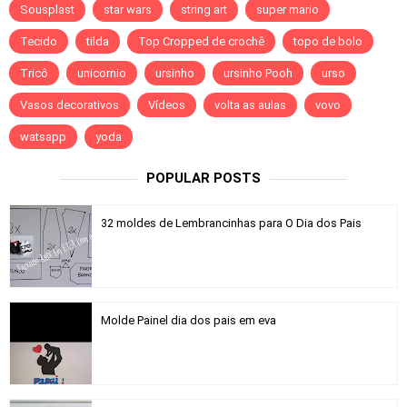
Sousplast
star wars
string art
super mario
Tecido
tilda
Top Cropped de crochê
topo de bolo
Tricô
unicornio
ursinho
ursinho Pooh
urso
Vasos decorativos
Vídeos
volta as aulas
vovo
watsapp
yoda
POPULAR POSTS
32 moldes de Lembrancinhas para O Dia dos Pais
Molde Painel dia dos pais em eva