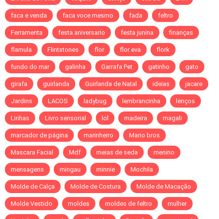
faca e venda
faca voce mesmo
fada
feltro
Ferramenta
festa aniversario
festa junina
finanças
flamula
Flintstones
flor
flor eva
flork
fundo do mar
galinha
Garrafa Pet
gatinho
gato
girafa
guirlanda
Guirlanda de Natal
ideias
jacare
Jardins
LACOS
ladybug
lembrancinha
lenços
Linhas
Livro sensorial
lol
madeira
magali
marcador de página
marinheiro
Mario bros
Mascara Facial
Mdf
meias de seda
menino
mensagens
mingau
minnie
Mochila
Molde de Calça
Molde de Costura
Molde de Macação
Molde Vestido
moldes
moldes de feltro
mulher