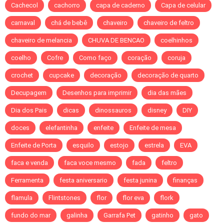
Cachecol
cachorro
capa de caderno
Capa de celular
carnaval
chá de bebê
chaveiro
chaveiro de feltro
chaveiro de melancia
CHUVA DE BENCAO
coelhinhos
coelho
Cofre
Como faço
coração
coruja
crochet
cupcake
decoração
decoração de quarto
Decupagem
Desenhos para imprimir
dia das mães
Dia dos Pais
dicas
dinossauros
disney
DIY
doces
elefantinha
enfeite
Enfeite de mesa
Enfeite de Porta
esquilo
estojo
estrela
EVA
faca e venda
faca voce mesmo
fada
feltro
Ferramenta
festa aniversario
festa junina
finanças
flamula
Flintstones
flor
flor eva
flork
fundo do mar
galinha
Garrafa Pet
gatinho
gato