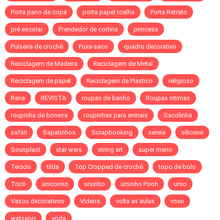
Porta pano de copa
porta papel toalha
Porta Retrato
pré escolar
Prendedor de cortina
princesa
Pulseira de crochê
Puxa-saco
quadro decorativo
Reciclagem de Madeira
Reciclagem de Metal
Reciclagem de papel
Reciclagem de Plastico
religioso
Rena
REVISTA
roupas de banho
Roupas intimas
roupinha de boneca
roupinhas para aninais
Sacolinha
safári
Sapatinhos
Scrapbooking
sereia
silicone
Sousplast
star wars
string art
super mario
Tecido
tilda
Top Cropped de crochê
topo de bolo
Tricô
unicornio
ursinho
ursinho Pooh
urso
Vasos decorativos
Vídeos
volta as aulas
vovo
watsapp
yoda