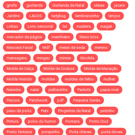
girafa
guirlanda
Guirlanda de Natal
ideias
jacare
Jardins
LACOS
ladybug
lembrancinha
lenços
Linhas
Livro sensorial
lol
madeira
magali
marcador de página
marinheiro
Mario bros
Mascara Facial
Mdf
meias de seda
menino
mensagens
mingau
minnie
Mochila
Molde de Calça
Molde de Costura
Molde de Macação
Molde Vestido
moldes
moldes de feltro
mulher
Naninha
natal
palhacinho
Pantufa
papai noel
Pascoa
Patchwork
pdf
Pequena Sereia
peso de porta
Pets
Pingentes de Natal
pintinho
Pintura
polvo do humor
Ponteira
Ponto Cruz
Ponto fantasia
porquinho
Porta chaves
porta doces