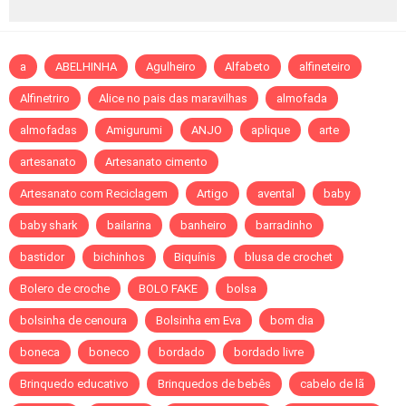
a
ABELHINHA
Agulheiro
Alfabeto
alfineteiro
Alfinetriro
Alice no pais das maravilhas
almofada
almofadas
Amigurumi
ANJO
aplique
arte
artesanato
Artesanato cimento
Artesanato com Reciclagem
Artigo
avental
baby
baby shark
bailarina
banheiro
barradinho
bastidor
bichinhos
Biquínis
blusa de crochet
Bolero de croche
BOLO FAKE
bolsa
bolsinha de cenoura
Bolsinha em Eva
bom dia
boneca
boneco
bordado
bordado livre
Brinquedo educativo
Brinquedos de bebês
cabelo de lã