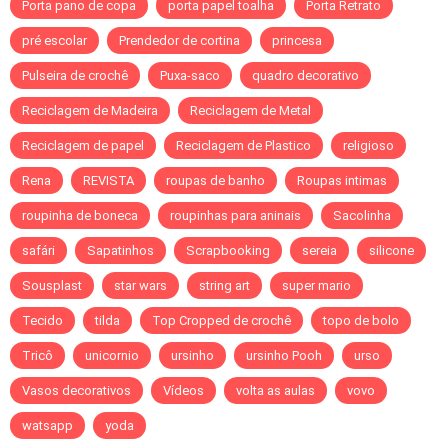
Porta pano de copa
porta papel toalha
Porta Retrato
pré escolar
Prendedor de cortina
princesa
Pulseira de crochê
Puxa-saco
quadro decorativo
Reciclagem de Madeira
Reciclagem de Metal
Reciclagem de papel
Reciclagem de Plastico
religioso
Rena
REVISTA
roupas de banho
Roupas intimas
roupinha de boneca
roupinhas para aninais
Sacolinha
safári
Sapatinhos
Scrapbooking
sereia
silicone
Sousplast
star wars
string art
super mario
Tecido
tilda
Top Cropped de crochê
topo de bolo
Tricô
unicornio
ursinho
ursinho Pooh
urso
Vasos decorativos
Vídeos
volta as aulas
vovo
watsapp
yoda