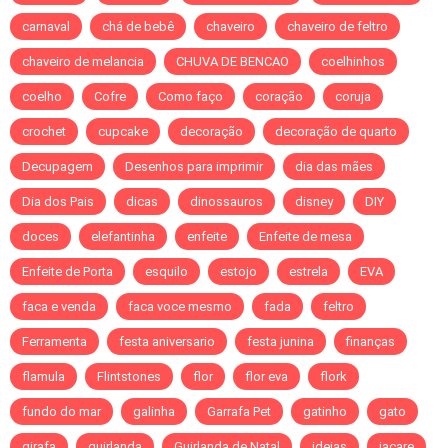
carnaval
chá de bebê
chaveiro
chaveiro de feltro
chaveiro de melancia
CHUVA DE BENCAO
coelhinhos
coelho
Cofre
Como faço
coração
coruja
crochet
cupcake
decoração
decoração de quarto
Decupagem
Desenhos para imprimir
dia das mães
Dia dos Pais
dicas
dinossauros
disney
DIY
doces
elefantinha
enfeite
Enfeite de mesa
Enfeite de Porta
esquilo
estojo
estrela
EVA
faca e venda
faca voce mesmo
fada
feltro
Ferramenta
festa aniversario
festa junina
finanças
flamula
Flintstones
flor
flor eva
flork
fundo do mar
galinha
Garrafa Pet
gatinho
gato
girafa
guirlanda
Guirlanda de Natal
ideias
jacare