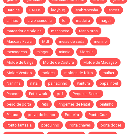
Jardins
LACOS
ladybug
lembrancinha
lenços
Linhas
Livro sensorial
lol
madeira
magali
marcador de página
marinheiro
Mario bros
Mascara Facial
Mdf
meias de seda
menino
mensagens
mingau
minnie
Mochila
Molde de Calça
Molde de Costura
Molde de Macação
Molde Vestido
moldes
moldes de feltro
mulher
Naninha
natal
palhacinho
Pantufa
papai noel
Pascoa
Patchwork
pdf
Pequena Sereia
peso de porta
Pets
Pingentes de Natal
pintinho
Pintura
polvo do humor
Ponteira
Ponto Cruz
Ponto fantasia
porquinho
Porta chaves
porta doces