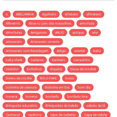
a
ABELHINHA
Agulheiro
Alfabeto
alfineteiro
Alfinetriro
Alice no pais das maravilhas
almofada
almofadas
Amigurumi
ANJO
aplique
arte
artesanato
Artesanato cimento
Artesanato com Reciclagem
Artigo
avental
baby
baby shark
bailarina
banheiro
barradinho
bastidor
bichinhos
Biquínis
blusa de crochet
Bolero de croche
BOLO FAKE
bolsa
bolsinha de cenoura
Bolsinha em Eva
bom dia
boneca
boneco
bordado
bordado livre
Brinquedo educativo
Brinquedos de bebês
cabelo de lã
Cachecol
cachorro
capa de caderno
Capa de celular