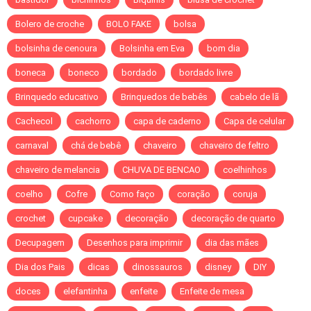
Bolero de croche
BOLO FAKE
bolsa
bolsinha de cenoura
Bolsinha em Eva
bom dia
boneca
boneco
bordado
bordado livre
Brinquedo educativo
Brinquedos de bebês
cabelo de lã
Cachecol
cachorro
capa de caderno
Capa de celular
carnaval
chá de bebê
chaveiro
chaveiro de feltro
chaveiro de melancia
CHUVA DE BENCAO
coelhinhos
coelho
Cofre
Como faço
coração
coruja
crochet
cupcake
decoração
decoração de quarto
Decupagem
Desenhos para imprimir
dia das mães
Dia dos Pais
dicas
dinossauros
disney
DIY
doces
elefantinha
enfeite
Enfeite de mesa