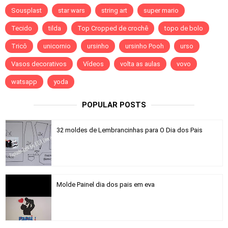
Sousplast
star wars
string art
super mario
Tecido
tilda
Top Cropped de crochê
topo de bolo
Tricô
unicornio
ursinho
ursinho Pooh
urso
Vasos decorativos
Vídeos
volta as aulas
vovo
watsapp
yoda
POPULAR POSTS
32 moldes de Lembrancinhas para O Dia dos Pais
Molde Painel dia dos pais em eva