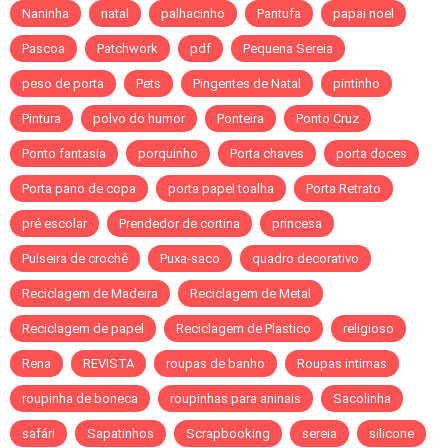
Naninha
natal
palhacinho
Pantufa
papai noel
Pascoa
Patchwork
pdf
Pequena Sereia
peso de porta
Pets
Pingentes de Natal
pintinho
Pintura
polvo do humor
Ponteira
Ponto Cruz
Ponto fantasia
porquinho
Porta chaves
porta doces
Porta pano de copa
porta papel toalha
Porta Retrato
pré escolar
Prendedor de cortina
princesa
Pulseira de crochê
Puxa-saco
quadro decorativo
Reciclagem de Madeira
Reciclagem de Metal
Reciclagem de papel
Reciclagem de Plastico
religioso
Rena
REVISTA
roupas de banho
Roupas intimas
roupinha de boneca
roupinhas para aninais
Sacolinha
safári
Sapatinhos
Scrapbooking
sereia
silicone