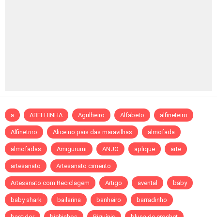
a
ABELHINHA
Agulheiro
Alfabeto
alfineteiro
Alfinetriro
Alice no pais das maravilhas
almofada
almofadas
Amigurumi
ANJO
aplique
arte
artesanato
Artesanato cimento
Artesanato com Reciclagem
Artigo
avental
baby
baby shark
bailarina
banheiro
barradinho
bastidor
bichinhos
Biquínis
blusa de crochet