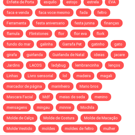
Enfeite de Porta
esquilo
estojo
estrela
EVA
faca e venda
faca voce mesmo
fada
feltro
Ferramenta
festa aniversario
festa junina
finanças
flamula
Flintstones
flor
flor eva
flork
fundo do mar
galinha
Garrafa Pet
gatinho
gato
girafa
guirlanda
Guirlanda de Natal
ideias
jacare
Jardins
LACOS
ladybug
lembrancinha
lenços
Linhas
Livro sensorial
lol
madeira
magali
marcador de página
marinheiro
Mario bros
Mascara Facial
Mdf
meias de seda
menino
mensagens
mingau
minnie
Mochila
Molde de Calça
Molde de Costura
Molde de Macação
Molde Vestido
moldes
moldes de feltro
mulher