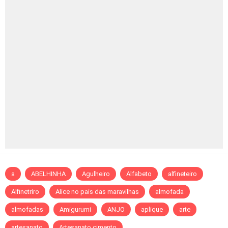
a
ABELHINHA
Agulheiro
Alfabeto
alfineteiro
Alfinetriro
Alice no pais das maravilhas
almofada
almofadas
Amigurumi
ANJO
aplique
arte
artesanato
Artesanato cimento