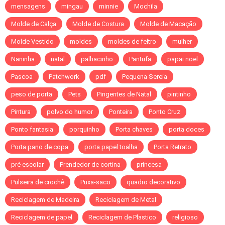
mensagens
mingau
minnie
Mochila
Molde de Calça
Molde de Costura
Molde de Macação
Molde Vestido
moldes
moldes de feltro
mulher
Naninha
natal
palhacinho
Pantufa
papai noel
Pascoa
Patchwork
pdf
Pequena Sereia
peso de porta
Pets
Pingentes de Natal
pintinho
Pintura
polvo do humor
Ponteira
Ponto Cruz
Ponto fantasia
porquinho
Porta chaves
porta doces
Porta pano de copa
porta papel toalha
Porta Retrato
pré escolar
Prendedor de cortina
princesa
Pulseira de crochê
Puxa-saco
quadro decorativo
Reciclagem de Madeira
Reciclagem de Metal
Reciclagem de papel
Reciclagem de Plastico
religioso