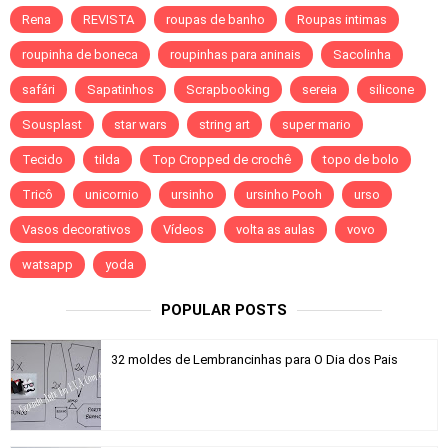
Rena
REVISTA
roupas de banho
Roupas intimas
roupinha de boneca
roupinhas para aninais
Sacolinha
safári
Sapatinhos
Scrapbooking
sereia
silicone
Sousplast
star wars
string art
super mario
Tecido
tilda
Top Cropped de crochê
topo de bolo
Tricô
unicornio
ursinho
ursinho Pooh
urso
Vasos decorativos
Vídeos
volta as aulas
vovo
watsapp
yoda
POPULAR POSTS
32 moldes de Lembrancinhas para O Dia dos Pais