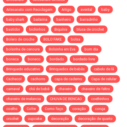
Artesanato com Reciclagem
Artigo
avental
baby
baby shark
bailarina
banheiro
barradinho
bastidor
bichinhos
Biquínis
blusa de crochet
Bolero de croche
BOLO FAKE
bolsa
bolsinha de cenoura
Bolsinha em Eva
bom dia
boneca
boneco
bordado
bordado livre
Brinquedo educativo
Brinquedos de bebês
cabelo de lã
Cachecol
cachorro
capa de caderno
Capa de celular
carnaval
chá de bebê
chaveiro
chaveiro de feltro
chaveiro de melancia
CHUVA DE BENCAO
coelhinhos
coelho
Cofre
Como faço
coração
coruja
crochet
cupcake
decoração
decoração de quarto