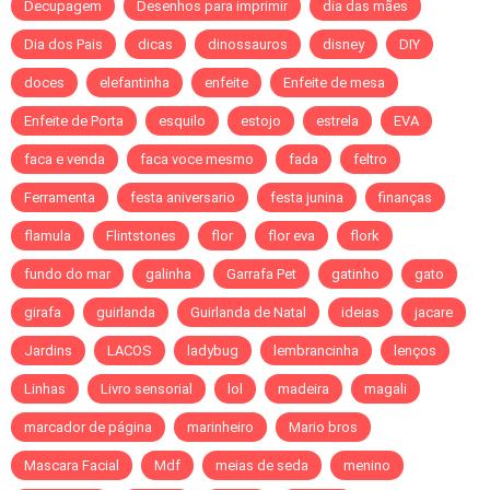
Decupagem
Desenhos para imprimir
dia das mães
Dia dos Pais
dicas
dinossauros
disney
DIY
doces
elefantinha
enfeite
Enfeite de mesa
Enfeite de Porta
esquilo
estojo
estrela
EVA
faca e venda
faca voce mesmo
fada
feltro
Ferramenta
festa aniversario
festa junina
finanças
flamula
Flintstones
flor
flor eva
flork
fundo do mar
galinha
Garrafa Pet
gatinho
gato
girafa
guirlanda
Guirlanda de Natal
ideias
jacare
Jardins
LACOS
ladybug
lembrancinha
lenços
Linhas
Livro sensorial
lol
madeira
magali
marcador de página
marinheiro
Mario bros
Mascara Facial
Mdf
meias de seda
menino