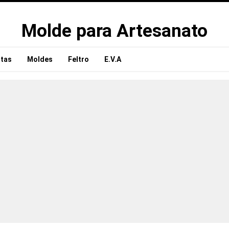
Molde para Artesanato
tas
Moldes
Feltro
E.V.A