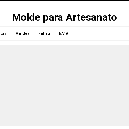
Molde para Artesanato
tas
Moldes
Feltro
E.V.A