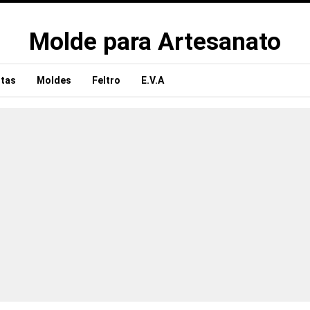
Molde para Artesanato
tas
Moldes
Feltro
E.V.A