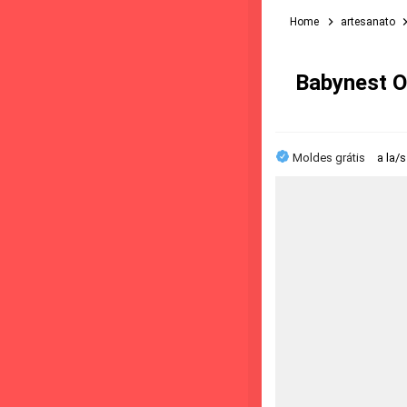
Home
artesanato
Babynest O
Moldes grátis
a la/