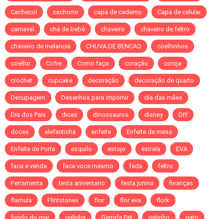
Cachecol
cachorro
capa de caderno
Capa de celular
carnaval
chá de bebê
chaveiro
chaveiro de feltro
chaveiro de melancia
CHUVA DE BENCAO
coelhinhos
coelho
Cofre
Como faço
coração
coruja
crochet
cupcake
decoração
decoração de quarto
Decupagem
Desenhos para imprimir
dia das mães
Dia dos Pais
dicas
dinossauros
disney
DIY
doces
elefantinha
enfeite
Enfeite de mesa
Enfeite de Porta
esquilo
estojo
estrela
EVA
faca e venda
faca voce mesmo
fada
feltro
Ferramenta
festa aniversario
festa junina
finanças
flamula
Flintstones
flor
flor eva
flork
fundo do mar
galinha
Garrafa Pet
gatinho
gato