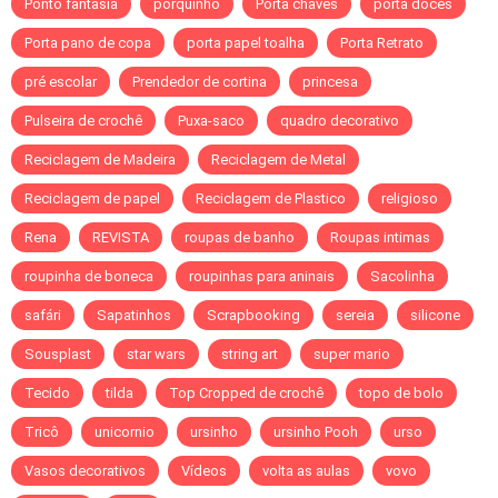
Ponto fantasia
porquinho
Porta chaves
porta doces
Porta pano de copa
porta papel toalha
Porta Retrato
pré escolar
Prendedor de cortina
princesa
Pulseira de crochê
Puxa-saco
quadro decorativo
Reciclagem de Madeira
Reciclagem de Metal
Reciclagem de papel
Reciclagem de Plastico
religioso
Rena
REVISTA
roupas de banho
Roupas intimas
roupinha de boneca
roupinhas para aninais
Sacolinha
safári
Sapatinhos
Scrapbooking
sereia
silicone
Sousplast
star wars
string art
super mario
Tecido
tilda
Top Cropped de crochê
topo de bolo
Tricô
unicornio
ursinho
ursinho Pooh
urso
Vasos decorativos
Vídeos
volta as aulas
vovo