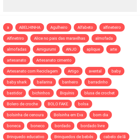
a
ABELHINHA
Agulheiro
Alfabeto
alfineteiro
Alfinetriro
Alice no pais das maravilhas
almofada
almofadas
Amigurumi
ANJO
aplique
arte
artesanato
Artesanato cimento
Artesanato com Reciclagem
Artigo
avental
baby
baby shark
bailarina
banheiro
barradinho
bastidor
bichinhos
Biquínis
blusa de crochet
Bolero de croche
BOLO FAKE
bolsa
bolsinha de cenoura
Bolsinha em Eva
bom dia
boneca
boneco
bordado
bordado livre
Brinquedo educativo
Brinquedos de bebês
cabelo de lã