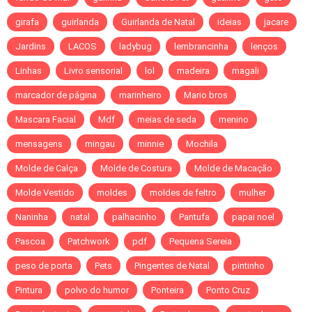
girafa
guirlanda
Guirlanda de Natal
ideias
jacare
Jardins
LACOS
ladybug
lembrancinha
lenços
Linhas
Livro sensorial
lol
madeira
magali
marcador de página
marinheiro
Mario bros
Mascara Facial
Mdf
meias de seda
menino
mensagens
mingau
minnie
Mochila
Molde de Calça
Molde de Costura
Molde de Macação
Molde Vestido
moldes
moldes de feltro
mulher
Naninha
natal
palhacinho
Pantufa
papai noel
Pascoa
Patchwork
pdf
Pequena Sereia
peso de porta
Pets
Pingentes de Natal
pintinho
Pintura
polvo do humor
Ponteira
Ponto Cruz