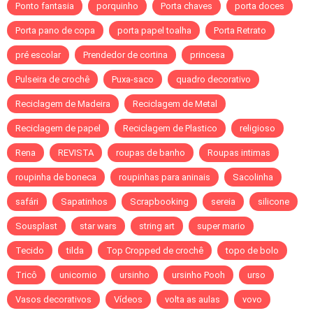
Ponto fantasia
porquinho
Porta chaves
porta doces
Porta pano de copa
porta papel toalha
Porta Retrato
pré escolar
Prendedor de cortina
princesa
Pulseira de crochê
Puxa-saco
quadro decorativo
Reciclagem de Madeira
Reciclagem de Metal
Reciclagem de papel
Reciclagem de Plastico
religioso
Rena
REVISTA
roupas de banho
Roupas intimas
roupinha de boneca
roupinhas para aninais
Sacolinha
safári
Sapatinhos
Scrapbooking
sereia
silicone
Sousplast
star wars
string art
super mario
Tecido
tilda
Top Cropped de crochê
topo de bolo
Tricô
unicornio
ursinho
ursinho Pooh
urso
Vasos decorativos
Vídeos
volta as aulas
vovo