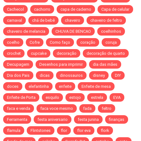
Cachecol
cachorro
capa de caderno
Capa de celular
carnaval
chá de bebê
chaveiro
chaveiro de feltro
chaveiro de melancia
CHUVA DE BENCAO
coelhinhos
coelho
Cofre
Como faço
coração
coruja
crochet
cupcake
decoração
decoração de quarto
Decupagem
Desenhos para imprimir
dia das mães
Dia dos Pais
dicas
dinossauros
disney
DIY
doces
elefantinha
enfeite
Enfeite de mesa
Enfeite de Porta
esquilo
estojo
estrela
EVA
faca e venda
faca voce mesmo
fada
feltro
Ferramenta
festa aniversario
festa junina
finanças
flamula
Flintstones
flor
flor eva
flork