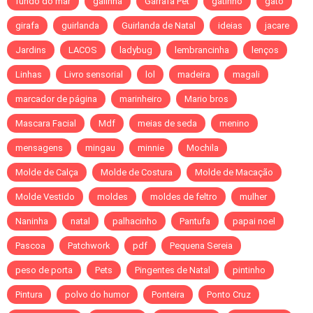
fundo do mar
galinha
Garrafa Pet
gatinho
gato
girafa
guirlanda
Guirlanda de Natal
ideias
jacare
Jardins
LACOS
ladybug
lembrancinha
lenços
Linhas
Livro sensorial
lol
madeira
magali
marcador de página
marinheiro
Mario bros
Mascara Facial
Mdf
meias de seda
menino
mensagens
mingau
minnie
Mochila
Molde de Calça
Molde de Costura
Molde de Macação
Molde Vestido
moldes
moldes de feltro
mulher
Naninha
natal
palhacinho
Pantufa
papai noel
Pascoa
Patchwork
pdf
Pequena Sereia
peso de porta
Pets
Pingentes de Natal
pintinho
Pintura
polvo do humor
Ponteira
Ponto Cruz