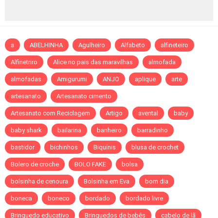
a
ABELHINHA
Agulheiro
Alfabeto
alfineteiro
Alfinetriro
Alice no pais das maravilhas
almofada
almofadas
Amigurumi
ANJO
aplique
arte
artesanato
Artesanato cimento
Artesanato com Reciclagem
Artigo
avental
baby
baby shark
bailarina
banheiro
barradinho
bastidor
bichinhos
Biquínis
blusa de crochet
Bolero de croche
BOLO FAKE
bolsa
bolsinha de cenoura
Bolsinha em Eva
bom dia
boneca
boneco
bordado
bordado livre
Brinquedo educativo
Brinquedos de bebês
cabelo de lã