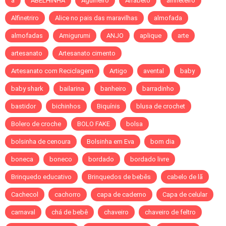
a
ABELHINHA
Agulheiro
Alfabeto
alfineteiro
Alfinetriro
Alice no pais das maravilhas
almofada
almofadas
Amigurumi
ANJO
aplique
arte
artesanato
Artesanato cimento
Artesanato com Reciclagem
Artigo
avental
baby
baby shark
bailarina
banheiro
barradinho
bastidor
bichinhos
Biquínis
blusa de crochet
Bolero de croche
BOLO FAKE
bolsa
bolsinha de cenoura
Bolsinha em Eva
bom dia
boneca
boneco
bordado
bordado livre
Brinquedo educativo
Brinquedos de bebês
cabelo de lã
Cachecol
cachorro
capa de caderno
Capa de celular
carnaval
chá de bebê
chaveiro
chaveiro de feltro