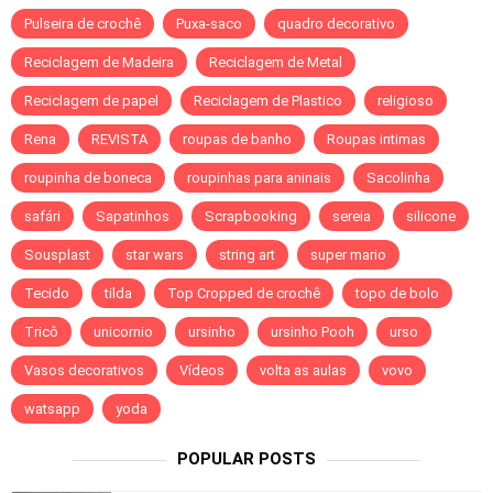
Pulseira de crochê
Puxa-saco
quadro decorativo
Reciclagem de Madeira
Reciclagem de Metal
Reciclagem de papel
Reciclagem de Plastico
religioso
Rena
REVISTA
roupas de banho
Roupas intimas
roupinha de boneca
roupinhas para aninais
Sacolinha
safári
Sapatinhos
Scrapbooking
sereia
silicone
Sousplast
star wars
string art
super mario
Tecido
tilda
Top Cropped de crochê
topo de bolo
Tricô
unicornio
ursinho
ursinho Pooh
urso
Vasos decorativos
Vídeos
volta as aulas
vovo
watsapp
yoda
POPULAR POSTS