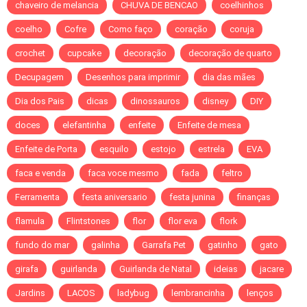
chaveiro de melancia
CHUVA DE BENCAO
coelhinhos
coelho
Cofre
Como faço
coração
coruja
crochet
cupcake
decoração
decoração de quarto
Decupagem
Desenhos para imprimir
dia das mães
Dia dos Pais
dicas
dinossauros
disney
DIY
doces
elefantinha
enfeite
Enfeite de mesa
Enfeite de Porta
esquilo
estojo
estrela
EVA
faca e venda
faca voce mesmo
fada
feltro
Ferramenta
festa aniversario
festa junina
finanças
flamula
Flintstones
flor
flor eva
flork
fundo do mar
galinha
Garrafa Pet
gatinho
gato
girafa
guirlanda
Guirlanda de Natal
ideias
jacare
Jardins
LACOS
ladybug
lembrancinha
lenços