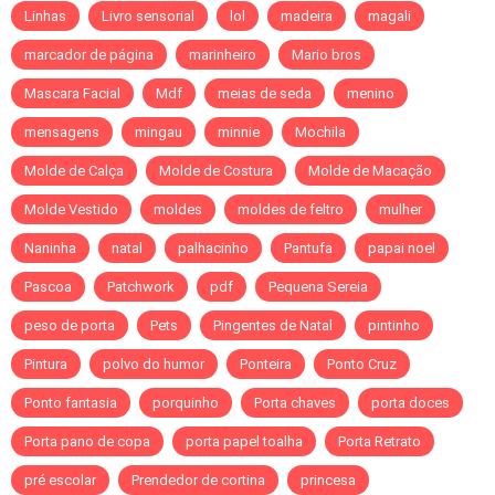
Linhas
Livro sensorial
lol
madeira
magali
marcador de página
marinheiro
Mario bros
Mascara Facial
Mdf
meias de seda
menino
mensagens
mingau
minnie
Mochila
Molde de Calça
Molde de Costura
Molde de Macação
Molde Vestido
moldes
moldes de feltro
mulher
Naninha
natal
palhacinho
Pantufa
papai noel
Pascoa
Patchwork
pdf
Pequena Sereia
peso de porta
Pets
Pingentes de Natal
pintinho
Pintura
polvo do humor
Ponteira
Ponto Cruz
Ponto fantasia
porquinho
Porta chaves
porta doces
Porta pano de copa
porta papel toalha
Porta Retrato
pré escolar
Prendedor de cortina
princesa