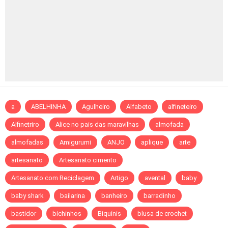
a
ABELHINHA
Agulheiro
Alfabeto
alfineteiro
Alfinetriro
Alice no pais das maravilhas
almofada
almofadas
Amigurumi
ANJO
aplique
arte
artesanato
Artesanato cimento
Artesanato com Reciclagem
Artigo
avental
baby
baby shark
bailarina
banheiro
barradinho
bastidor
bichinhos
Biquínis
blusa de crochet