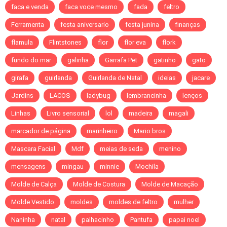
faca e venda
faca voce mesmo
fada
feltro
Ferramenta
festa aniversario
festa junina
finanças
flamula
Flintstones
flor
flor eva
flork
fundo do mar
galinha
Garrafa Pet
gatinho
gato
girafa
guirlanda
Guirlanda de Natal
ideias
jacare
Jardins
LACOS
ladybug
lembrancinha
lenços
Linhas
Livro sensorial
lol
madeira
magali
marcador de página
marinheiro
Mario bros
Mascara Facial
Mdf
meias de seda
menino
mensagens
mingau
minnie
Mochila
Molde de Calça
Molde de Costura
Molde de Macação
Molde Vestido
moldes
moldes de feltro
mulher
Naninha
natal
palhacinho
Pantufa
papai noel