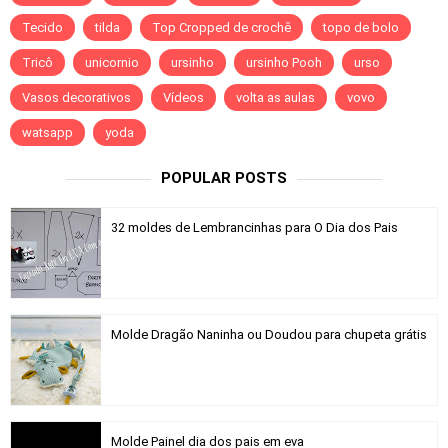
Tecido
tilda
Top Cropped de crochê
topo de bolo
Tricô
unicornio
ursinho
ursinho Pooh
urso
Vasos decorativos
Vídeos
volta as aulas
vovo
watsapp
yoda
POPULAR POSTS
32 moldes de Lembrancinhas para O Dia dos Pais
Molde Dragão Naninha ou Doudou para chupeta grátis
Molde Painel dia dos pais em eva