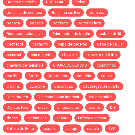
Bolero de croche
BOLO FAKE
bolsa
bolsinha de cenoura
Bolsinha em Eva
bom dia
boneca
boneco
bordado
bordado livre
Brinquedo educativo
Brinquedos de bebês
cabelo de lã
Cachecol
cachorro
capa de caderno
Capa de celular
carnaval
chá de bebê
chaveiro
chaveiro de feltro
chaveiro de melancia
CHUVA DE BENCAO
coelhinhos
coelho
Cofre
Como faço
coração
coruja
crochet
cupcake
decoração
decoração de quarto
Decupagem
Desenhos para imprimir
dia das mães
Dia dos Pais
dicas
dinossauros
disney
DIY
doces
elefantinha
enfeite
Enfeite de mesa
Enfeite de Porta
esquilo
estojo
estrela
EVA