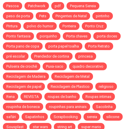
Pascoa
Patchwork
pdf
Pequena Sereia
peso de porta
Pets
Pingentes de Natal
pintinho
Pintura
polvo do humor
Ponteira
Ponto Cruz
Ponto fantasia
porquinho
Porta chaves
porta doces
Porta pano de copa
porta papel toalha
Porta Retrato
pré escolar
Prendedor de cortina
princesa
Pulseira de crochê
Puxa-saco
quadro decorativo
Reciclagem de Madeira
Reciclagem de Metal
Reciclagem de papel
Reciclagem de Plastico
religioso
Rena
REVISTA
roupas de banho
Roupas intimas
roupinha de boneca
roupinhas para aninais
Sacolinha
safári
Sapatinhos
Scrapbooking
sereia
silicone
Sousplast
star wars
string art
super mario