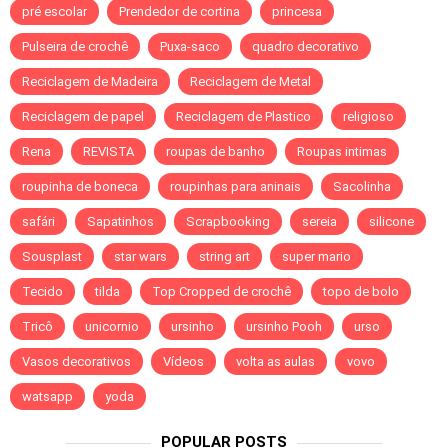
pré escolar
Prendedor de cortina
princesa
Pulseira de crochê
Puxa-saco
quadro decorativo
Reciclagem de Madeira
Reciclagem de Metal
Reciclagem de papel
Reciclagem de Plastico
religioso
Rena
REVISTA
roupas de banho
Roupas intimas
roupinha de boneca
roupinhas para aninais
Sacolinha
safári
Sapatinhos
Scrapbooking
sereia
silicone
Sousplast
star wars
string art
super mario
Tecido
tilda
Top Cropped de crochê
topo de bolo
Tricô
unicornio
ursinho
ursinho Pooh
urso
Vasos decorativos
Vídeos
volta as aulas
vovo
watsapp
yoda
POPULAR POSTS