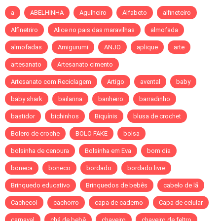
a
ABELHINHA
Agulheiro
Alfabeto
alfineteiro
Alfinetriro
Alice no pais das maravilhas
almofada
almofadas
Amigurumi
ANJO
aplique
arte
artesanato
Artesanato cimento
Artesanato com Reciclagem
Artigo
avental
baby
baby shark
bailarina
banheiro
barradinho
bastidor
bichinhos
Biquínis
blusa de crochet
Bolero de croche
BOLO FAKE
bolsa
bolsinha de cenoura
Bolsinha em Eva
bom dia
boneca
boneco
bordado
bordado livre
Brinquedo educativo
Brinquedos de bebês
cabelo de lã
Cachecol
cachorro
capa de caderno
Capa de celular
carnaval
chá de bebê
chaveiro
chaveiro de feltro