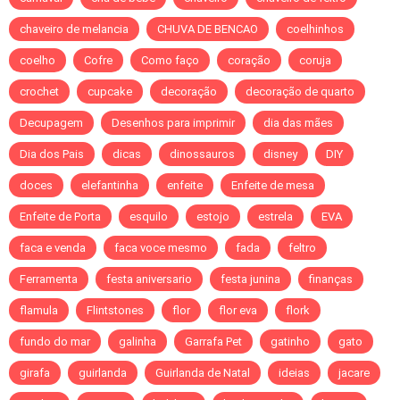
chaveiro de melancia
CHUVA DE BENCAO
coelhinhos
coelho
Cofre
Como faço
coração
coruja
crochet
cupcake
decoração
decoração de quarto
Decupagem
Desenhos para imprimir
dia das mães
Dia dos Pais
dicas
dinossauros
disney
DIY
doces
elefantinha
enfeite
Enfeite de mesa
Enfeite de Porta
esquilo
estojo
estrela
EVA
faca e venda
faca voce mesmo
fada
feltro
Ferramenta
festa aniversario
festa junina
finanças
flamula
Flintstones
flor
flor eva
flork
fundo do mar
galinha
Garrafa Pet
gatinho
gato
girafa
guirlanda
Guirlanda de Natal
ideias
jacare