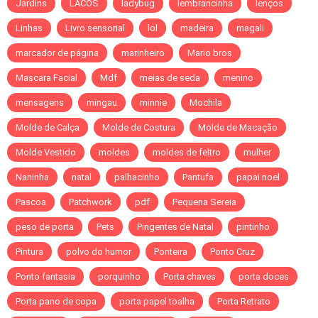
Jardins
LACOS
ladybug
lembrancinha
lenços
Linhas
Livro sensorial
lol
madeira
magali
marcador de página
marinheiro
Mario bros
Mascara Facial
Mdf
meias de seda
menino
mensagens
mingau
minnie
Mochila
Molde de Calça
Molde de Costura
Molde de Macação
Molde Vestido
moldes
moldes de feltro
mulher
Naninha
natal
palhacinho
Pantufa
papai noel
Pascoa
Patchwork
pdf
Pequena Sereia
peso de porta
Pets
Pingentes de Natal
pintinho
Pintura
polvo do humor
Ponteira
Ponto Cruz
Ponto fantasia
porquinho
Porta chaves
porta doces
Porta pano de copa
porta papel toalha
Porta Retrato