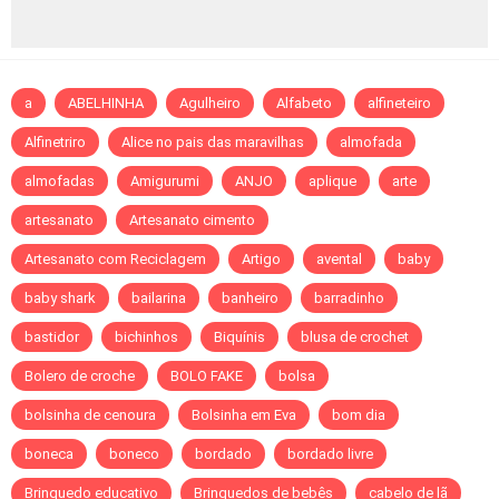
a
ABELHINHA
Agulheiro
Alfabeto
alfineteiro
Alfinetriro
Alice no pais das maravilhas
almofada
almofadas
Amigurumi
ANJO
aplique
arte
artesanato
Artesanato cimento
Artesanato com Reciclagem
Artigo
avental
baby
baby shark
bailarina
banheiro
barradinho
bastidor
bichinhos
Biquínis
blusa de crochet
Bolero de croche
BOLO FAKE
bolsa
bolsinha de cenoura
Bolsinha em Eva
bom dia
boneca
boneco
bordado
bordado livre
Brinquedo educativo
Brinquedos de bebês
cabelo de lã