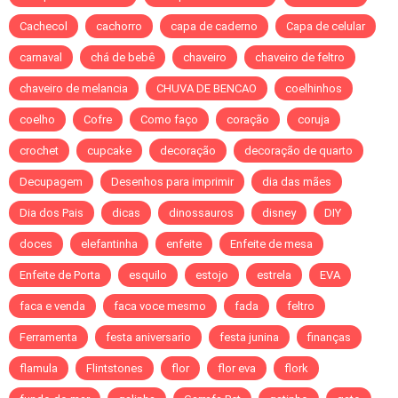
Cachecol
cachorro
capa de caderno
Capa de celular
carnaval
chá de bebê
chaveiro
chaveiro de feltro
chaveiro de melancia
CHUVA DE BENCAO
coelhinhos
coelho
Cofre
Como faço
coração
coruja
crochet
cupcake
decoração
decoração de quarto
Decupagem
Desenhos para imprimir
dia das mães
Dia dos Pais
dicas
dinossauros
disney
DIY
doces
elefantinha
enfeite
Enfeite de mesa
Enfeite de Porta
esquilo
estojo
estrela
EVA
faca e venda
faca voce mesmo
fada
feltro
Ferramenta
festa aniversario
festa junina
finanças
flamula
Flintstones
flor
flor eva
flork