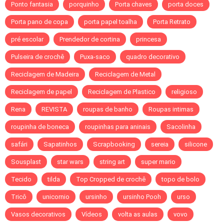
Ponto fantasia
porquinho
Porta chaves
porta doces
Porta pano de copa
porta papel toalha
Porta Retrato
pré escolar
Prendedor de cortina
princesa
Pulseira de crochê
Puxa-saco
quadro decorativo
Reciclagem de Madeira
Reciclagem de Metal
Reciclagem de papel
Reciclagem de Plastico
religioso
Rena
REVISTA
roupas de banho
Roupas intimas
roupinha de boneca
roupinhas para aninais
Sacolinha
safári
Sapatinhos
Scrapbooking
sereia
silicone
Sousplast
star wars
string art
super mario
Tecido
tilda
Top Cropped de crochê
topo de bolo
Tricô
unicornio
ursinho
ursinho Pooh
urso
Vasos decorativos
Vídeos
volta as aulas
vovo