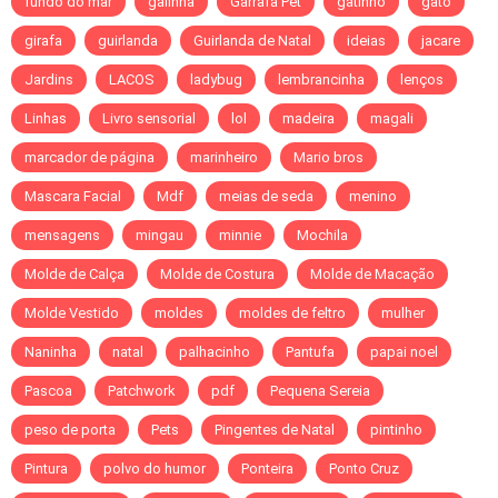
fundo do mar
galinha
Garrafa Pet
gatinho
gato
girafa
guirlanda
Guirlanda de Natal
ideias
jacare
Jardins
LACOS
ladybug
lembrancinha
lenços
Linhas
Livro sensorial
lol
madeira
magali
marcador de página
marinheiro
Mario bros
Mascara Facial
Mdf
meias de seda
menino
mensagens
mingau
minnie
Mochila
Molde de Calça
Molde de Costura
Molde de Macação
Molde Vestido
moldes
moldes de feltro
mulher
Naninha
natal
palhacinho
Pantufa
papai noel
Pascoa
Patchwork
pdf
Pequena Sereia
peso de porta
Pets
Pingentes de Natal
pintinho
Pintura
polvo do humor
Ponteira
Ponto Cruz