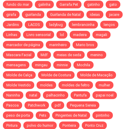
fundo do mar
galinha
Garrafa Pet
gatinho
gato
girafa
guirlanda
Guirlanda de Natal
ideias
jacare
Jardins
LACOS
ladybug
lembrancinha
lenços
Linhas
Livro sensorial
lol
madeira
magali
marcador de página
marinheiro
Mario bros
Mascara Facial
Mdf
meias de seda
menino
mensagens
mingau
minnie
Mochila
Molde de Calça
Molde de Costura
Molde de Macação
Molde Vestido
moldes
moldes de feltro
mulher
Naninha
natal
palhacinho
Pantufa
papai noel
Pascoa
Patchwork
pdf
Pequena Sereia
peso de porta
Pets
Pingentes de Natal
pintinho
Pintura
polvo do humor
Ponteira
Ponto Cruz