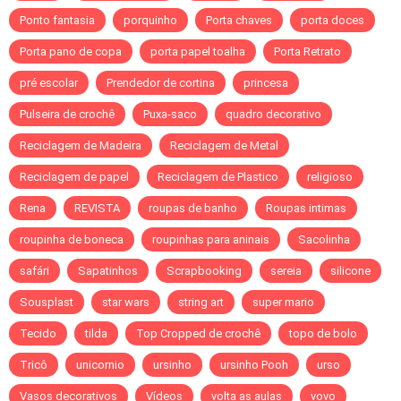
Ponto fantasia
porquinho
Porta chaves
porta doces
Porta pano de copa
porta papel toalha
Porta Retrato
pré escolar
Prendedor de cortina
princesa
Pulseira de crochê
Puxa-saco
quadro decorativo
Reciclagem de Madeira
Reciclagem de Metal
Reciclagem de papel
Reciclagem de Plastico
religioso
Rena
REVISTA
roupas de banho
Roupas intimas
roupinha de boneca
roupinhas para aninais
Sacolinha
safári
Sapatinhos
Scrapbooking
sereia
silicone
Sousplast
star wars
string art
super mario
Tecido
tilda
Top Cropped de crochê
topo de bolo
Tricô
unicornio
ursinho
ursinho Pooh
urso
Vasos decorativos
Vídeos
volta as aulas
vovo