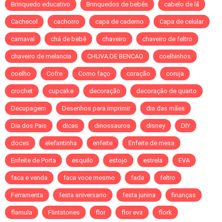
Brinquedo educativo
Brinquedos de bebês
cabelo de lã
Cachecol
cachorro
capa de caderno
Capa de celular
carnaval
chá de bebê
chaveiro
chaveiro de feltro
chaveiro de melancia
CHUVA DE BENCAO
coelhinhos
coelho
Cofre
Como faço
coração
coruja
crochet
cupcake
decoração
decoração de quarto
Decupagem
Desenhos para imprimir
dia das mães
Dia dos Pais
dicas
dinossauros
disney
DIY
doces
elefantinha
enfeite
Enfeite de mesa
Enfeite de Porta
esquilo
estojo
estrela
EVA
faca e venda
faca voce mesmo
fada
feltro
Ferramenta
festa aniversario
festa junina
finanças
flamula
Flintstones
flor
flor eva
flork