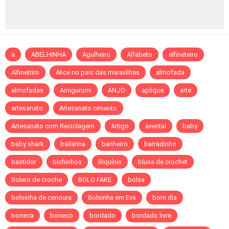
a
ABELHINHA
Agulheiro
Alfabeto
alfineteiro
Alfinetriro
Alice no pais das maravilhas
almofada
almofadas
Amigurumi
ANJO
aplique
arte
artesanato
Artesanato cimento
Artesanato com Reciclagem
Artigo
avental
baby
baby shark
bailarina
banheiro
barradinho
bastidor
bichinhos
Biquínis
blusa de crochet
Bolero de croche
BOLO FAKE
bolsa
bolsinha de cenoura
Bolsinha em Eva
bom dia
boneca
boneco
bordado
bordado livre