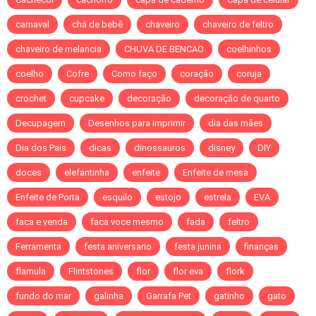
carnaval
chá de bebê
chaveiro
chaveiro de feltro
chaveiro de melancia
CHUVA DE BENCAO
coelhinhos
coelho
Cofre
Como faço
coração
coruja
crochet
cupcake
decoração
decoração de quarto
Decupagem
Desenhos para imprimir
dia das mães
Dia dos Pais
dicas
dinossauros
disney
DIY
doces
elefantinha
enfeite
Enfeite de mesa
Enfeite de Porta
esquilo
estojo
estrela
EVA
faca e venda
faca voce mesmo
fada
feltro
Ferramenta
festa aniversario
festa junina
finanças
flamula
Flintstones
flor
flor eva
flork
fundo do mar
galinha
Garrafa Pet
gatinho
gato