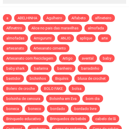
a
ABELHINHA
Agulheiro
Alfabeto
alfineteiro
Alfinetriro
Alice no pais das maravilhas
almofada
almofadas
Amigurumi
ANJO
aplique
arte
artesanato
Artesanato cimento
Artesanato com Reciclagem
Artigo
avental
baby
baby shark
bailarina
banheiro
barradinho
bastidor
bichinhos
Biquínis
blusa de crochet
Bolero de croche
BOLO FAKE
bolsa
bolsinha de cenoura
Bolsinha em Eva
bom dia
boneca
boneco
bordado
bordado livre
Brinquedo educativo
Brinquedos de bebês
cabelo de lã
Cachecol
cachorro
capa de caderno
Capa de celular