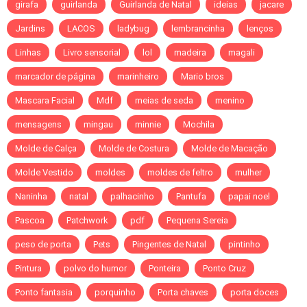
girafa
guirlanda
Guirlanda de Natal
ideias
jacare
Jardins
LACOS
ladybug
lembrancinha
lenços
Linhas
Livro sensorial
lol
madeira
magali
marcador de página
marinheiro
Mario bros
Mascara Facial
Mdf
meias de seda
menino
mensagens
mingau
minnie
Mochila
Molde de Calça
Molde de Costura
Molde de Macação
Molde Vestido
moldes
moldes de feltro
mulher
Naninha
natal
palhacinho
Pantufa
papai noel
Pascoa
Patchwork
pdf
Pequena Sereia
peso de porta
Pets
Pingentes de Natal
pintinho
Pintura
polvo do humor
Ponteira
Ponto Cruz
Ponto fantasia
porquinho
Porta chaves
porta doces