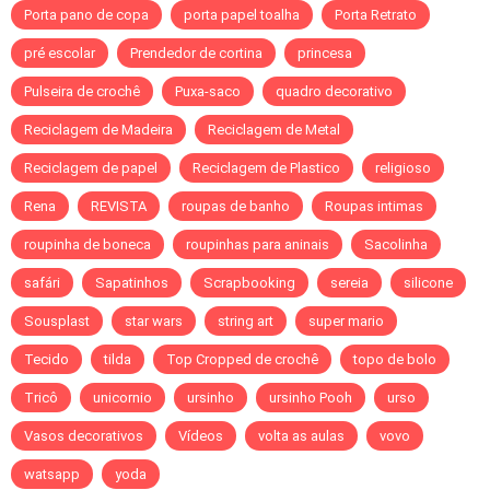
Porta pano de copa
porta papel toalha
Porta Retrato
pré escolar
Prendedor de cortina
princesa
Pulseira de crochê
Puxa-saco
quadro decorativo
Reciclagem de Madeira
Reciclagem de Metal
Reciclagem de papel
Reciclagem de Plastico
religioso
Rena
REVISTA
roupas de banho
Roupas intimas
roupinha de boneca
roupinhas para aninais
Sacolinha
safári
Sapatinhos
Scrapbooking
sereia
silicone
Sousplast
star wars
string art
super mario
Tecido
tilda
Top Cropped de crochê
topo de bolo
Tricô
unicornio
ursinho
ursinho Pooh
urso
Vasos decorativos
Vídeos
volta as aulas
vovo
watsapp
yoda