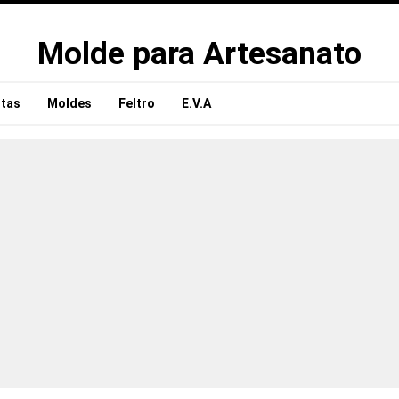
Molde para Artesanato
tas
Moldes
Feltro
E.V.A