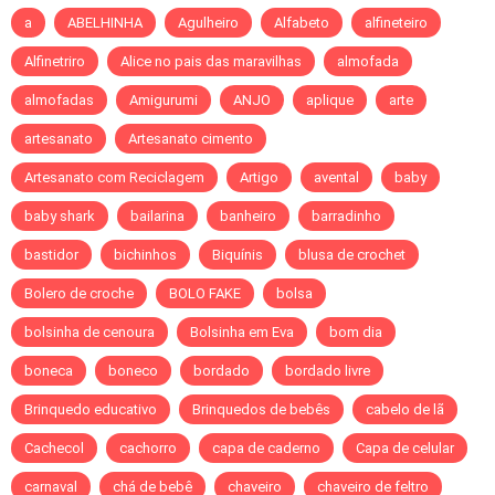
a
ABELHINHA
Agulheiro
Alfabeto
alfineteiro
Alfinetriro
Alice no pais das maravilhas
almofada
almofadas
Amigurumi
ANJO
aplique
arte
artesanato
Artesanato cimento
Artesanato com Reciclagem
Artigo
avental
baby
baby shark
bailarina
banheiro
barradinho
bastidor
bichinhos
Biquínis
blusa de crochet
Bolero de croche
BOLO FAKE
bolsa
bolsinha de cenoura
Bolsinha em Eva
bom dia
boneca
boneco
bordado
bordado livre
Brinquedo educativo
Brinquedos de bebês
cabelo de lã
Cachecol
cachorro
capa de caderno
Capa de celular
carnaval
chá de bebê
chaveiro
chaveiro de feltro