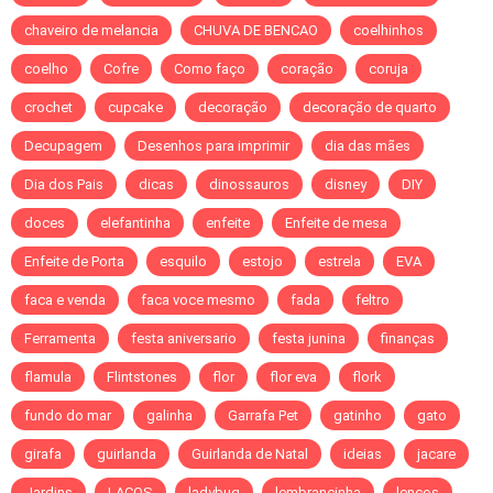
chaveiro de melancia
CHUVA DE BENCAO
coelhinhos
coelho
Cofre
Como faço
coração
coruja
crochet
cupcake
decoração
decoração de quarto
Decupagem
Desenhos para imprimir
dia das mães
Dia dos Pais
dicas
dinossauros
disney
DIY
doces
elefantinha
enfeite
Enfeite de mesa
Enfeite de Porta
esquilo
estojo
estrela
EVA
faca e venda
faca voce mesmo
fada
feltro
Ferramenta
festa aniversario
festa junina
finanças
flamula
Flintstones
flor
flor eva
flork
fundo do mar
galinha
Garrafa Pet
gatinho
gato
girafa
guirlanda
Guirlanda de Natal
ideias
jacare
Jardins
LACOS
ladybug
lembrancinha
lenços