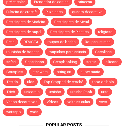
pré escolar
Prendedor de cortina
princesa
Pulseira de crochê
Puxa-saco
quadro decorativo
Reciclagem de Madeira
Reciclagem de Metal
Reciclagem de papel
Reciclagem de Plastico
religioso
Rena
REVISTA
roupas de banho
Roupas intimas
roupinha de boneca
roupinhas para aninais
Sacolinha
safári
Sapatinhos
Scrapbooking
sereia
silicone
Sousplast
star wars
string art
super mario
Tecido
tilda
Top Cropped de crochê
topo de bolo
Tricô
unicornio
ursinho
ursinho Pooh
urso
Vasos decorativos
Vídeos
volta as aulas
vovo
watsapp
yoda
POPULAR POSTS