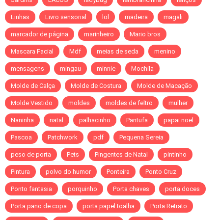
Linhas
Livro sensorial
lol
madeira
magali
marcador de página
marinheiro
Mario bros
Mascara Facial
Mdf
meias de seda
menino
mensagens
mingau
minnie
Mochila
Molde de Calça
Molde de Costura
Molde de Macação
Molde Vestido
moldes
moldes de feltro
mulher
Naninha
natal
palhacinho
Pantufa
papai noel
Pascoa
Patchwork
pdf
Pequena Sereia
peso de porta
Pets
Pingentes de Natal
pintinho
Pintura
polvo do humor
Ponteira
Ponto Cruz
Ponto fantasia
porquinho
Porta chaves
porta doces
Porta pano de copa
porta papel toalha
Porta Retrato