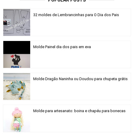
POPULAR POSTS
32 moldes de Lembrancinhas para O Dia dos Pais
Molde Painel dia dos pais em eva
Molde Dragão Naninha ou Doudou para chupeta grátis
Molde para artesanato: boina e chapéu para bonecas