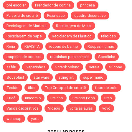
pré escolar
Prendedor de cortina
princesa
Pulseira de crochê
Puxa-saco
quadro decorativo
Reciclagem de Madeira
Reciclagem de Metal
Reciclagem de papel
Reciclagem de Plastico
religioso
Rena
REVISTA
roupas de banho
Roupas intimas
roupinha de boneca
roupinhas para aninais
Sacolinha
safári
Sapatinhos
Scrapbooking
sereia
silicone
Sousplast
star wars
string art
super mario
Tecido
tilda
Top Cropped de crochê
topo de bolo
Tricô
unicornio
ursinho
ursinho Pooh
urso
Vasos decorativos
Vídeos
volta as aulas
vovo
watsapp
yoda