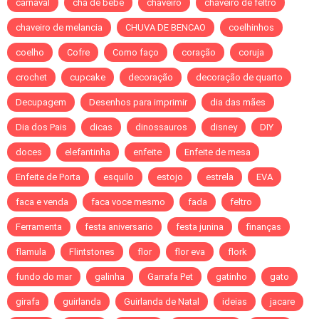
carnaval
chá de bebê
chaveiro
chaveiro de feltro
chaveiro de melancia
CHUVA DE BENCAO
coelhinhos
coelho
Cofre
Como faço
coração
coruja
crochet
cupcake
decoração
decoração de quarto
Decupagem
Desenhos para imprimir
dia das mães
Dia dos Pais
dicas
dinossauros
disney
DIY
doces
elefantinha
enfeite
Enfeite de mesa
Enfeite de Porta
esquilo
estojo
estrela
EVA
faca e venda
faca voce mesmo
fada
feltro
Ferramenta
festa aniversario
festa junina
finanças
flamula
Flintstones
flor
flor eva
flork
fundo do mar
galinha
Garrafa Pet
gatinho
gato
girafa
guirlanda
Guirlanda de Natal
ideias
jacare