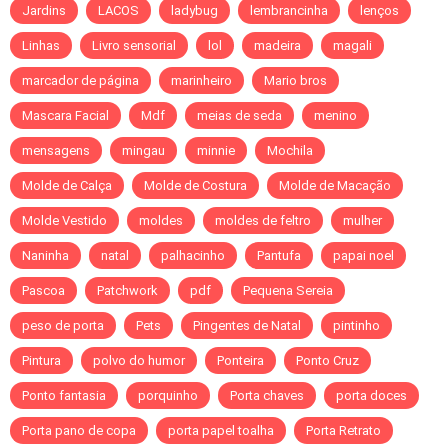
Jardins
LACOS
ladybug
lembrancinha
lenços
Linhas
Livro sensorial
lol
madeira
magali
marcador de página
marinheiro
Mario bros
Mascara Facial
Mdf
meias de seda
menino
mensagens
mingau
minnie
Mochila
Molde de Calça
Molde de Costura
Molde de Macação
Molde Vestido
moldes
moldes de feltro
mulher
Naninha
natal
palhacinho
Pantufa
papai noel
Pascoa
Patchwork
pdf
Pequena Sereia
peso de porta
Pets
Pingentes de Natal
pintinho
Pintura
polvo do humor
Ponteira
Ponto Cruz
Ponto fantasia
porquinho
Porta chaves
porta doces
Porta pano de copa
porta papel toalha
Porta Retrato