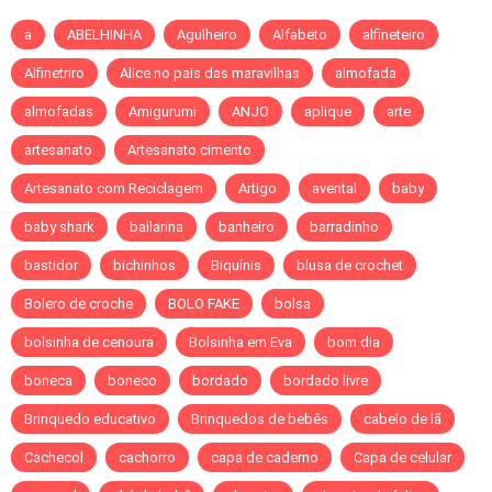
a
ABELHINHA
Agulheiro
Alfabeto
alfineteiro
Alfinetriro
Alice no pais das maravilhas
almofada
almofadas
Amigurumi
ANJO
aplique
arte
artesanato
Artesanato cimento
Artesanato com Reciclagem
Artigo
avental
baby
baby shark
bailarina
banheiro
barradinho
bastidor
bichinhos
Biquínis
blusa de crochet
Bolero de croche
BOLO FAKE
bolsa
bolsinha de cenoura
Bolsinha em Eva
bom dia
boneca
boneco
bordado
bordado livre
Brinquedo educativo
Brinquedos de bebês
cabelo de lã
Cachecol
cachorro
capa de caderno
Capa de celular