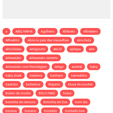
a
ABELHINHA
Agulheiro
Alfabeto
alfineteiro
Alfinetriro
Alice no pais das maravilhas
almofada
almofadas
Amigurumi
ANJO
aplique
arte
artesanato
Artesanato cimento
Artesanato com Reciclagem
Artigo
avental
baby
baby shark
bailarina
banheiro
barradinho
bastidor
bichinhos
Biquínis
blusa de crochet
Bolero de croche
BOLO FAKE
bolsa
bolsinha de cenoura
Bolsinha em Eva
bom dia
boneca
boneco
bordado
bordado livre