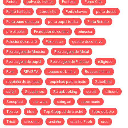
Pintura
polvo do humor
Ponteira
Ponto Cruz
Ponto fantasia
porquinho
Porta chaves
porta doces
Porta pano de copa
porta papel toalha
Porta Retrato
pré escolar
Prendedor de cortina
princesa
Pulseira de crochê
Puxa-saco
quadro decorativo
Reciclagem de Madeira
Reciclagem de Metal
Reciclagem de papel
Reciclagem de Plastico
religioso
Rena
REVISTA
roupas de banho
Roupas intimas
roupinha de boneca
roupinhas para aninais
Sacolinha
safári
Sapatinhos
Scrapbooking
sereia
silicone
Sousplast
star wars
string art
super mario
Tecido
tilda
Top Cropped de crochê
topo de bolo
Tricô
unicornio
ursinho
ursinho Pooh
urso