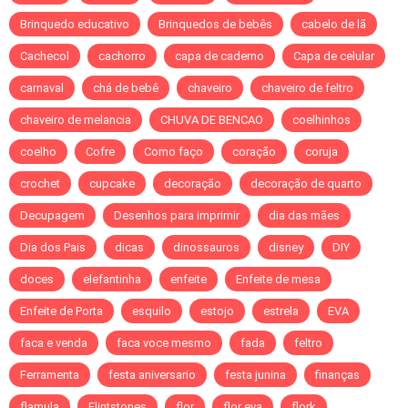
Brinquedo educativo
Brinquedos de bebês
cabelo de lã
Cachecol
cachorro
capa de caderno
Capa de celular
carnaval
chá de bebê
chaveiro
chaveiro de feltro
chaveiro de melancia
CHUVA DE BENCAO
coelhinhos
coelho
Cofre
Como faço
coração
coruja
crochet
cupcake
decoração
decoração de quarto
Decupagem
Desenhos para imprimir
dia das mães
Dia dos Pais
dicas
dinossauros
disney
DIY
doces
elefantinha
enfeite
Enfeite de mesa
Enfeite de Porta
esquilo
estojo
estrela
EVA
faca e venda
faca voce mesmo
fada
feltro
Ferramenta
festa aniversario
festa junina
finanças
flamula
Flintstones
flor
flor eva
flork