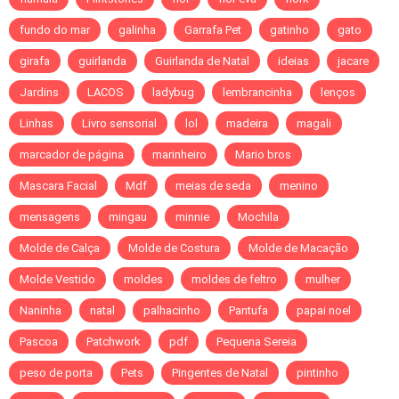
fundo do mar
galinha
Garrafa Pet
gatinho
gato
girafa
guirlanda
Guirlanda de Natal
ideias
jacare
Jardins
LACOS
ladybug
lembrancinha
lenços
Linhas
Livro sensorial
lol
madeira
magali
marcador de página
marinheiro
Mario bros
Mascara Facial
Mdf
meias de seda
menino
mensagens
mingau
minnie
Mochila
Molde de Calça
Molde de Costura
Molde de Macação
Molde Vestido
moldes
moldes de feltro
mulher
Naninha
natal
palhacinho
Pantufa
papai noel
Pascoa
Patchwork
pdf
Pequena Sereia
peso de porta
Pets
Pingentes de Natal
pintinho